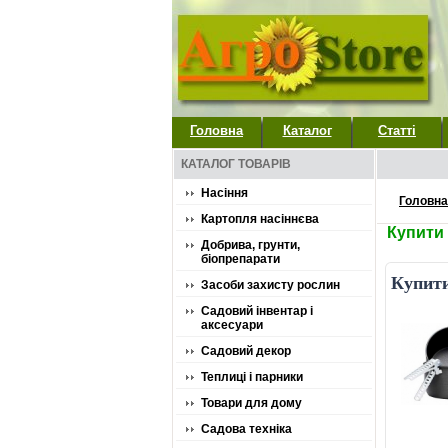
Головна
Каталог
Статті
КАТАЛОГ ТОВАРІВ
Насіння
Головна
Картопля насіннєва
Купити 
Добрива, грунти,
біопрепарати
Купити
Засоби захисту рослин
Садовий інвентар і
аксесуари
Садовий декор
Теплиці і парники
Товари для дому
Садова техніка