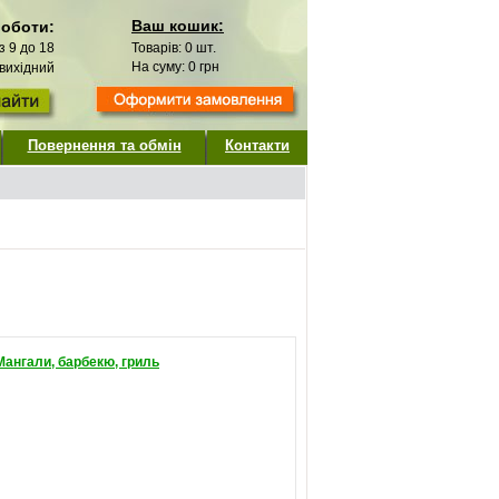
Ваш кошик:
роботи:
 з 9 до 18
Товарів:
0
шт.
На суму:
0
грн
 вихідний
Повернення та обмін
Контакти
Мангали, барбекю, гриль