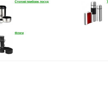
Столові прибори, посуд
Фляги