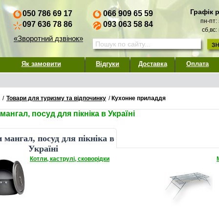
Графік 
050 786 69 17
066 909 65 59
пн-пт:
097 636 78 86
093 063 58 84
сб,вс:
«Зворотний дзвінок»
Як замовити
Відгуки
Доставка
Оплата
/
Товари для туризму та відпочинку
/
Кухонне приладдя
мангал, посуд для пікніка в Україні
 мангал, посуд для пікніка в
Україні
Котли, каструлі, сковорідки