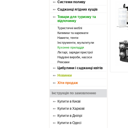
Системи поливу
Саджанці ягідних кущів
Товари для туризму та
відпочинку
Туристичні меблі
Килимки та каремати
Намети, тенти
Інструменти, мультитули
Кухонне приладдя
Ліхтарі, зарядні пристрої
Надувні вироби, насоси
Рюкзаки
Цибулини і саджанці квітів
Новинки
Хіти продаж
Інструкція по замовленню
Купити в Києві
Купити в Харкові
Купити в Дніпрі
Купити в Одесі