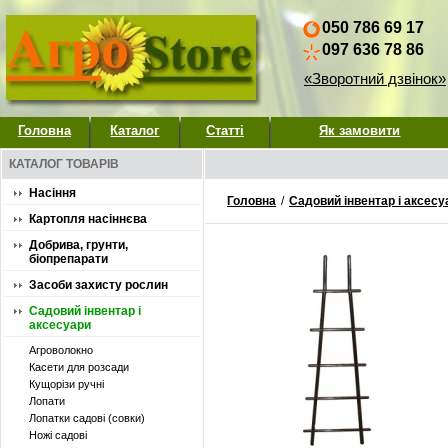
050 786 69 17
097 636 78 86
«Зворотний дзвінок»
Головна
Каталог
Статті
Як замовити
КАТАЛОГ ТОВАРІВ
Насіння
Головна
/
Садовий інвентар і аксесу
Картопля насіннєва
Добрива, грунти,
біопрепарати
Засоби захисту рослин
Садовий інвентар і
аксесуари
Агроволокно
Касети для розсади
Кущорізи ручні
Лопати
Лопатки садові (совки)
Ножі садові