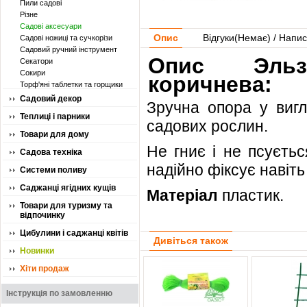
Пили садові
Різне
Садові аксесуари
Опис
Відгуки(
Немає
) / Напис
Садові ножиці та сучкорізи
Садовий ручний інструмент
Опис Эльз
Секатори
Сокири
коричнева:
Торф'яні таблетки та горщики
Садовий декор
Зручна опора у вигл
Теплиці і парники
садових рослин.
Товари для дому
Не гниє і не псуєтьс
Садова техніка
надійно фіксує навіть
Системи поливу
Саджанці ягідних кущів
Матеріал
пластик.
Товари для туризму та
відпочинку
Цибулини і саджанці квітів
Дивіться також
Новинки
Хіти продаж
Інструкція по замовленню