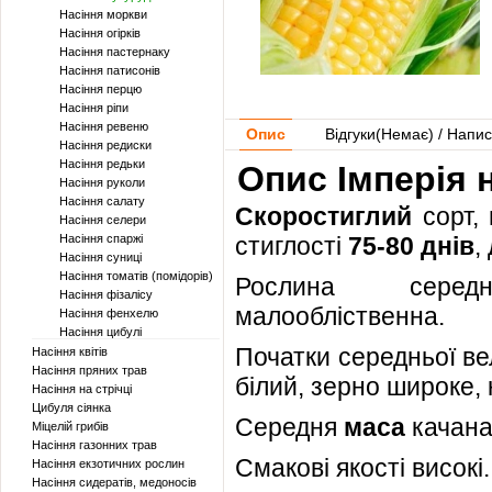
Насіння моркви
Насіння огірків
Насіння пастернаку
Насіння патисонів
Насіння перцю
Насіння ріпи
Насіння ревеню
Опис
Відгуки(
Немає
) / Напис
Насіння редиски
Насіння редьки
Опис Імперія 
Насіння руколи
Насіння салату
Скоростиглий
сорт,
Насіння селери
Насіння спаржі
стиглості
75-80 днів
,
Насіння суниці
Насіння томатів (помідорів)
Рослина середнь
Насіння фізалісу
малообліственна.
Насіння фенхелю
Насіння цибулі
Початки середньої ве
Насіння квітів
Насіння пряних трав
білий, зерно широке, 
Насіння на стрічці
Цибуля сіянка
Середня
маса
качана
Міцелій грибів
Насіння газонних трав
Смакові якості високі. 
Насіння екзотичних рослин
Насіння сидератів, медоносів