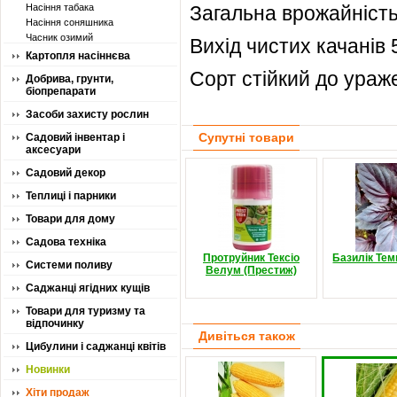
Насіння табака
Загальна врожайність 
Насіння соняшника
Часник озимий
Вихід чистих качанів 
Картопля насіннєва
Сорт стійкий до ура
Добрива, грунти,
біопрепарати
Засоби захисту рослин
Супутні товари
Садовий інвентар і
аксесуари
Садовий декор
Теплиці і парники
Товари для дому
Садова техніка
Протруйник Тексіо
Базилік Те
Системи поливу
Велум (Престиж)
Саджанці ягідних кущів
Товари для туризму та
відпочинку
Дивіться також
Цибулини і саджанці квітів
Новинки
Хіти продаж