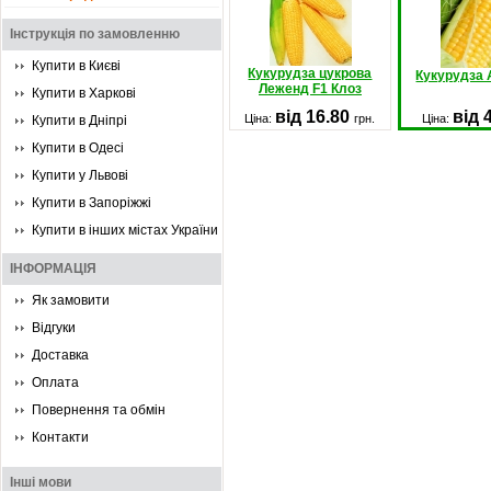
Інструкція по замовленню
Купити в Києві
Кукурудза цукрова
Кукурудза 
Леженд F1 Клоз
Купити в Харкові
від 16.80
від 
Ціна:
грн.
Ціна:
Купити в Дніпрі
Купити в Одесі
Купити у Львові
Купити в Запоріжжі
Купити в інших містах України
ІНФОРМАЦІЯ
Як замовити
Відгуки
Доставка
Оплата
Повернення та обмін
Контакти
Інші мови