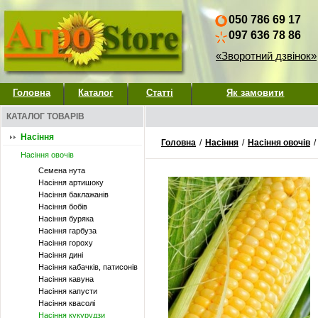
050 786 69 17
097 636 78 86
«Зворотний дзвінок»
Головна
Каталог
Статті
Як замовити
КАТАЛОГ ТОВАРІВ
Насіння
Головна
/
Насіння
/
Насіння овочів
/
Насіння овочів
Семена нута
Насіння артишоку
Насіння баклажанів
Насіння бобів
Насіння буряка
Насіння гарбуза
Насіння гороху
Насіння дині
Насіння кабачків, патисонів
Насіння кавуна
Насіння капусти
Насіння квасолі
Насіння кукурудзи