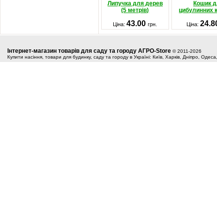
Липучка для дерев
Кошик д
(5 метрів)
цибулинних 
43.00
24.
Ціна:
грн.
Ціна:
Інтернет-магазин товарів для саду та городу АГРО-Store
© 2011-2026
Купити насіння, товари для будинку, саду та городу в Україні: Київ, Харків, Дніпро, Одес