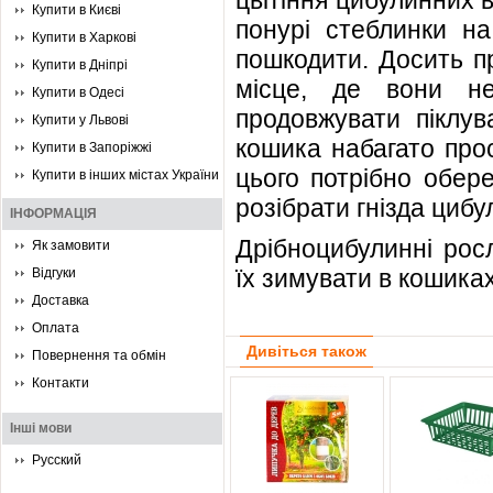
цвітіння цибулинних 
Купити в Києві
понурі стеблинки на
Купити в Харкові
пошкодити. Досить пр
Купити в Дніпрі
місце, де вони н
Купити в Одесі
продовжувати піклув
Купити у Львові
кошика набагато прос
Купити в Запоріжжі
цього потрібно обер
Купити в інших містах України
розібрати гнізда цибу
ІНФОРМАЦІЯ
Дрібноцибулинні рос
Як замовити
їх зимувати в кошиках
Відгуки
Доставка
Оплата
Дивіться також
Повернення та обмін
Контакти
Інші мови
Русский