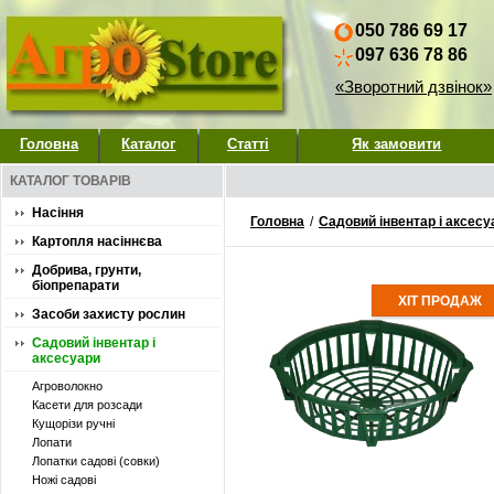
050 786 69 17
097 636 78 86
«Зворотний дзвінок»
Головна
Каталог
Статті
Як замовити
КАТАЛОГ ТОВАРІВ
Насіння
Головна
/
Садовий інвентар і аксесу
Картопля насіннєва
Добрива, грунти,
біопрепарати
ХІТ ПРОДАЖ
Засоби захисту рослин
Садовий інвентар і
аксесуари
Агроволокно
Касети для розсади
Кущорізи ручні
Лопати
Лопатки садові (совки)
Ножі садові