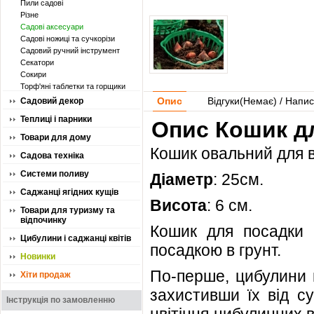
Пили садові
Різне
Садові аксесуари
Садові ножиці та сучкорізи
Садовий ручний інструмент
Секатори
Сокири
Торф'яні таблетки та горщики
Опис
Відгуки(
Немає
) / Напис
Садовий декор
Теплиці і парники
Опис Кошик д
Товари для дому
Кошик овальний для 
Садова техніка
Системи поливу
Діаметр
: 25см.
Саджанці ягідних кущів
Висота
: 6 см.
Товари для туризму та
відпочинку
Кошик для посадки 
Цибулини і саджанці квітів
посадкою в грунт.
Новинки
По-перше, цибулини 
Хіти продаж
захистивши їх від с
Інструкція по замовленню