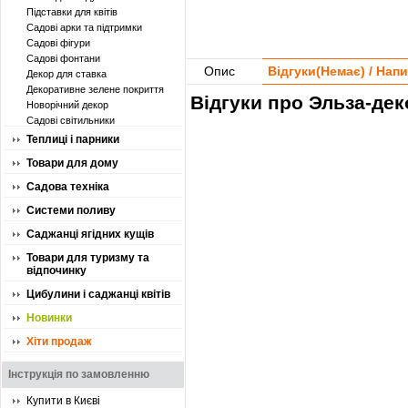
Підставки для квітів
Садові арки та підтримки
Садові фігури
Садові фонтани
Опис
Відгуки(
Немає
) / Нап
Декор для ставка
Декоративне зелене покриття
Відгуки про Эльза-дек
Новорічний декор
Садові світильники
Теплиці і парники
Товари для дому
Садова техніка
Системи поливу
Саджанці ягідних кущів
Товари для туризму та
відпочинку
Цибулини і саджанці квітів
Новинки
Хіти продаж
Інструкція по замовленню
Купити в Києві