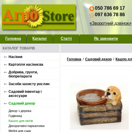
050 786 69 17
097 636 78 86
«Зворотний дзвінок»
Головна
Каталог
Статті
Як замовити
КАТАЛОГ ТОВАРІВ
Насіння
Головна
/
Садовий декор
/
Кашпо для
Картопля насіннєва
Добрива, грунти,
біопрепарати
Засоби захисту рослин
Садовий інвентар і
аксесуари
Садовий декор
Декор з дерева
Годівниці
Кашпо для квітів
Декоративні парканчики
Меблі для саду