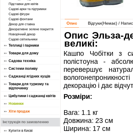
Підставки для квітів
Садові арки та підтримки
Садові фігури
Садові фонтани
Опис
Відгуки(
Немає
) / Напис
Декор для ставка
Декоративне зелене покриття
Опис Эльза-д
Новорічний декор
Садові світильники
великі:
Теплиці і парники
Кашпо Чобітки з с
Товари для дому
полістоуна - абсол
Садова техніка
перевершує натурал
Системи поливу
вологонепроникності
Саджанці ягідних кущів
декорацію і дає відчу
Товари для туризму та
відпочинку
Розміри:
Цибулини і саджанці квітів
Новинки
Вага: 1.1 кг
Хіти продаж
Довжина: 23 см
Інструкція по замовленню
Ширина: 17 см
Купити в Києві