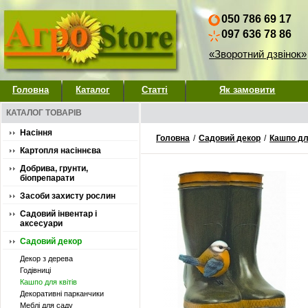
050 786 69 17
097 636 78 86
«Зворотний дзвінок»
Головна
Каталог
Статті
Як замовити
КАТАЛОГ ТОВАРІВ
Насіння
Головна
/
Садовий декор
/
Кашпо для
Картопля насіннєва
Добрива, грунти,
біопрепарати
Засоби захисту рослин
Садовий інвентар і
аксесуари
Садовий декор
Декор з дерева
Годівниці
Кашпо для квітів
Декоративні парканчики
Меблі для саду