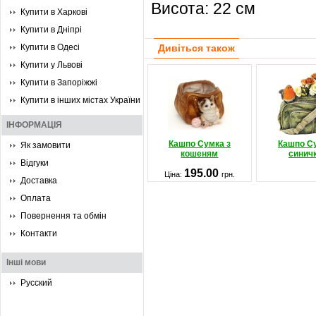
Висота: 22 см
Купити в Харкові
Купити в Дніпрі
Купити в Одесі
Дивіться також
Купити у Львові
Купити в Запоріжжі
Купити в інших містах України
ІНФОРМАЦІЯ
Кашпо Сумка з
Кашпо С
Як замовити
кошеням
синич
Відгуки
195.00
Ціна:
грн.
Доставка
Оплата
Повернення та обмін
Контакти
Інші мови
Русский