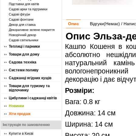
Підставки для квітів
Садові арки та підтримки
Садові фігури
Садові фонтани
Опис
Відгуки(
Немає
) / Напис
Декор для ставка
Декоративне зелене покриття
Опис Эльза-де
Новорічний декор
Садові світильники
Кашпо Кошеня в кош
Теплиці і парники
абсолютно нешкідл
Товари для дому
натуральний камінь
Садова техніка
вологонепроникний
Системи поливу
декорацію і дає відчу
Саджанці ягідних кущів
Товари для туризму та
Розміри:
відпочинку
Цибулини і саджанці квітів
Вага: 0.8 кг
Новинки
Довжина: 14 см
Хіти продаж
Ширина: 14 см
Інструкція по замовленню
Купити в Києві
Висота: 20 см