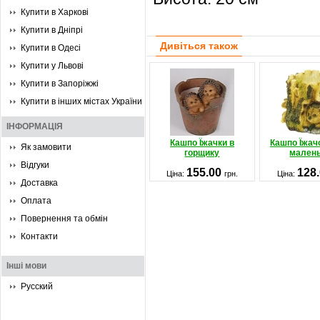
Купити в Харкові
Купити в Дніпрі
Дивіться також
Купити в Одесі
Купити у Львові
Купити в Запоріжжі
Купити в інших містах України
ІНФОРМАЦІЯ
Кашпо Їжачки в
Кашпо Їжачо
Як замовити
горщику
мален
Відгуки
155.00
128
Ціна:
грн.
Ціна:
Доставка
Оплата
Повернення та обмін
Контакти
Інші мови
Русский