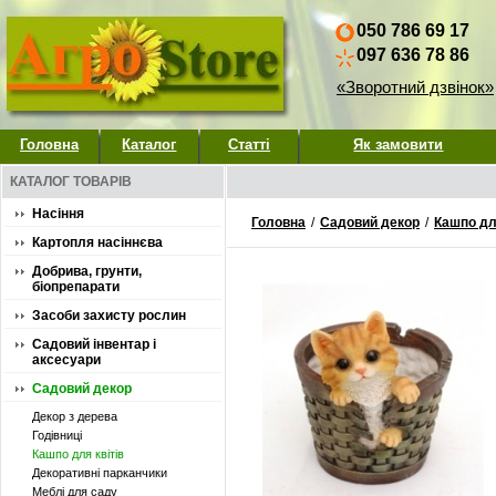
050 786 69 17
097 636 78 86
«Зворотний дзвінок»
Головна
Каталог
Статті
Як замовити
КАТАЛОГ ТОВАРІВ
Насіння
Головна
/
Садовий декор
/
Кашпо для
Картопля насіннєва
Добрива, грунти,
біопрепарати
Засоби захисту рослин
Садовий інвентар і
аксесуари
Садовий декор
Декор з дерева
Годівниці
Кашпо для квітів
Декоративні парканчики
Меблі для саду