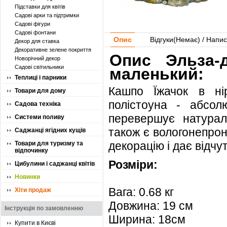
Підставки для квітів
Садові арки та підтримки
Садові фігури
Садові фонтани
Опис
Відгуки(
Немає
) / Напис
Декор для ставка
Декоративне зелене покриття
Опис Эльза-
Новорічний декор
Садові світильники
маленький:
Теплиці і парники
Кашпо Їжачок в ні
Товари для дому
полістоуна - абсол
Садова техніка
перевершує натураль
Системи поливу
також є вологонепрон
Саджанці ягідних кущів
декорацію і дає відчу
Товари для туризму та
відпочинку
Розміри:
Цибулини і саджанці квітів
Новинки
Вага: 0.68 кг
Хіти продаж
Довжина: 19 см
Інструкція по замовленню
Ширина: 18см
Купити в Києві