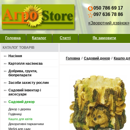
050 786 69 17
097 636 78 86
«Зворотний дзвінок»
Головна
Каталог
Статті
Як замовити
КАТАЛОГ ТОВАРІВ
Насіння
Головна
/
Садовий декор
/
Кашпо для
Картопля насіннєва
Добрива, грунти,
біопрепарати
Засоби захисту рослин
Садовий інвентар і
аксесуари
Садовий декор
Декор з дерева
Годівниці
Кашпо для квітів
Декоративні парканчики
Меблі для саду