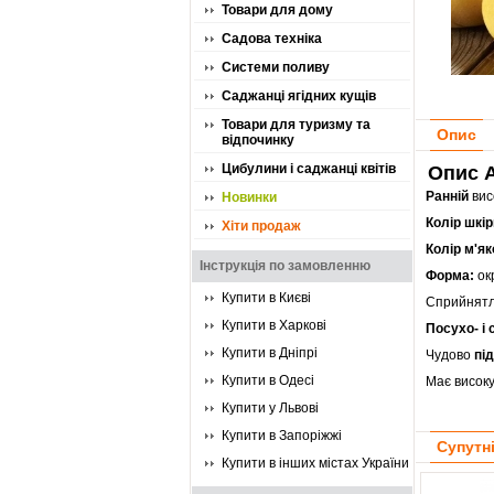
Товари для дому
Садова техніка
Системи поливу
Саджанці ягідних кущів
Товари для туризму та
Опис
відпочинку
Цибулини і саджанці квітів
Опис A
Ранній
вис
Новинки
Колір шкір
Хіти продаж
Колір м'як
Інструкція по замовленню
Форма:
ок
Купити в Києві
Сприйнятл
Купити в Харкові
Посухо- і 
Купити в Дніпрі
Чудово
пі
Купити в Одесі
Має високу
Купити у Львові
Купити в Запоріжжі
Супутн
Купити в інших містах України