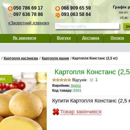
Графік 
050 786 69 17
066 909 65 59
пн-пт:
097 636 78 86
093 063 58 84
сб,вс:
«Зворотний дзвінок»
Як замовити
Відгуки
Доставка
Оплата
/
Картопля насіннєва
/
Картопля рання
/
Картопля Констанс (2,5 кг)
Картопля Констанс (2,5
НКА
Відгуків:
1
Виробник:
Agrico
Код товару:
9301
Купити Картопля Констанс (2,5 к
Товар закінчився