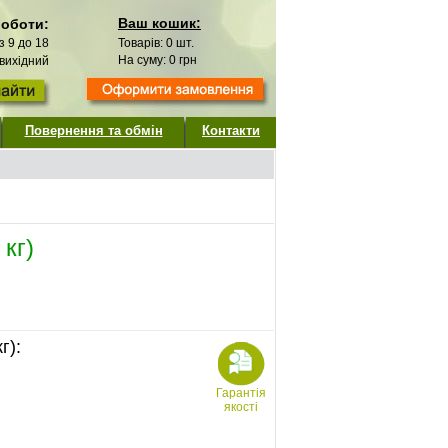
Ваш кошик:
роботи:
 з 9 до 18
Товарів:
0
шт.
На суму:
0
грн
 вихідний
Повернення та обмін
Контакти
 кг)
г):
Гарантія
якості