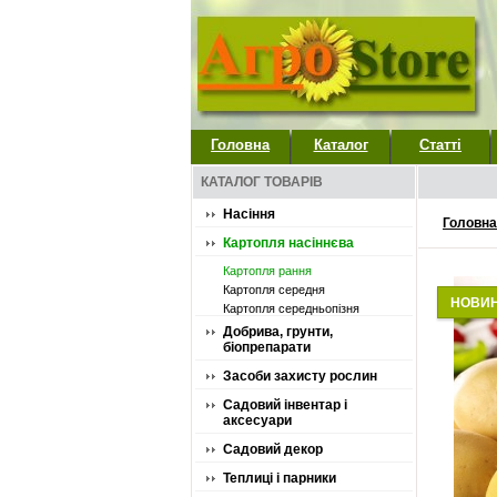
Головна
Каталог
Статті
КАТАЛОГ ТОВАРІВ
Насіння
Головна
Картопля насіннєва
Картопля рання
Картопля середня
НОВИ
Картопля середньопізня
Добрива, грунти,
біопрепарати
Засоби захисту рослин
Садовий інвентар і
аксесуари
Садовий декор
Теплиці і парники