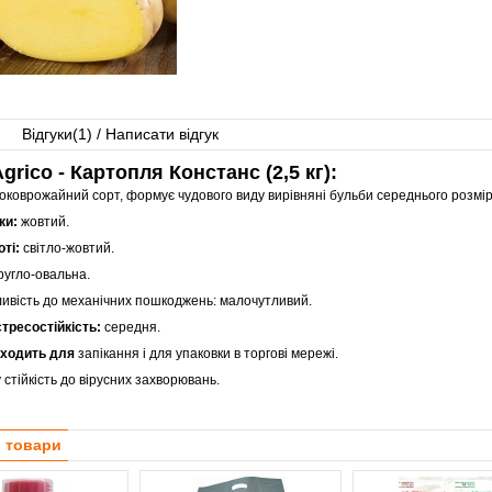
Відгуки(
1
) / Написати відгук
grico - Картопля Констанс (2,5 кг):
оковрожайний сорт, формує чудового виду вирівняні бульби середнього розмір
ки:
жовтий.
оті:
світло-жовтий.
ругло-овальна.
ивість до механічних пошкоджень: малочутливий.
стресостійкість:
середня.
дходить
для
запікання і для упаковки в торгові мережі.
 стійкість до вірусних захворювань.
і товари