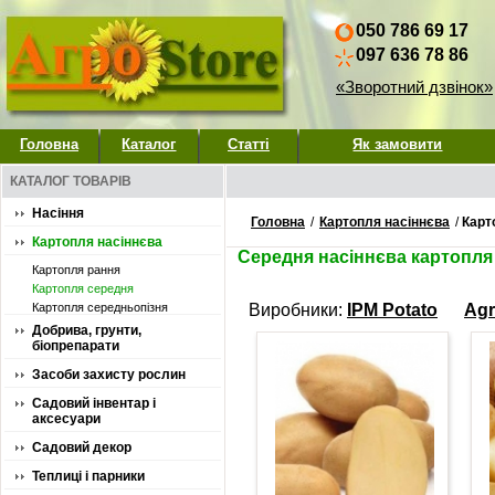
050 786 69 17
097 636 78 86
«Зворотний дзвінок»
Головна
Каталог
Статті
Як замовити
КАТАЛОГ ТОВАРІВ
Насіння
Головна
/
Картопля насіннєва
/
Карт
Картопля насіннєва
Середня насіннєва картопля
Картопля рання
Картопля середня
Картопля середньопізня
Виробники:
IPM Potato
Agr
Добрива, грунти,
біопрепарати
Засоби захисту рослин
Садовий інвентар і
аксесуари
Садовий декор
Теплиці і парники