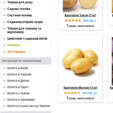
Товари для дому
Садова техніка
Системи поливу
Картопля Таїсія (3 кг)
Відгуків: 2
Саджанці ягідних кущів
Товар закінчився
Товари для туризму та
відпочинку
Цибулини і саджанці квітів
Новинки
Хіти продаж
Інструкція по замовленню
Купити в Києві
Купити в Харкові
Купити в Дніпрі
Купити в Одесі
Картопля Мелоді (3 кг)
Ка
Відгуків: 16
Купити у Львові
Товар закінчився
Купити в Запоріжжі
Купити в інших містах України