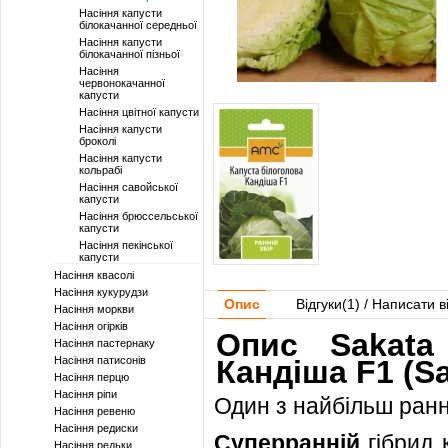
Насіння капусти
білокачанної середньої
Насіння капусти
білокачанної пізньої
Насіння
червонокачанної
капусти
Насіння цвітної капусти
Насіння капусти
броколі
Насіння капусти
кольрабі
Насіння савойської
капусти
Насіння брюссельської
капусти
Насіння пекінської
капусти
Насіння квасолі
Насіння кукурудзи
Опис
Відгуки(
1
) / Написати в
Насіння моркви
Насіння огірків
Опис Sakata
Насіння пастернаку
Насіння патисонів
Кандіша F1 (Sa
Насіння перцю
Насіння ріпи
Один з найбільш ранні
Насіння ревеню
Насіння редиски
Суперранній
гібрид
Насіння редьки