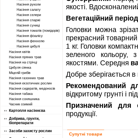
Насіння руколи
якості. Вдосконалений
Насіння салату
Насіння селери
Вегетаційний періо
Насіння спаржі
Насіння суниці
Головки можна зріза
Насіння томатів (помідорів)
Насіння фізалісу
прекрасний товарний 
Насіння фенхелю
1 кг. Головки компакт
Насіння цибулі
Насіння квітів
зеленого кольору, 
Насіння пряних трав
якостями. Середня
в
Насіння на стрічці
Цибуля сіянка
Добре зберігається в 
Міцелій грибів
Насіння газонних трав
Насіння екзотичних рослин
Рекомендований д
Насіння сидератів, медоносів
відкритому грунті і п
Насіння табака
Насіння соняшника
Призначений для
Часник озимий
Картопля насіннєва
продукції.
Добрива, грунти,
біопрепарати
Засоби захисту рослин
Супутні товари