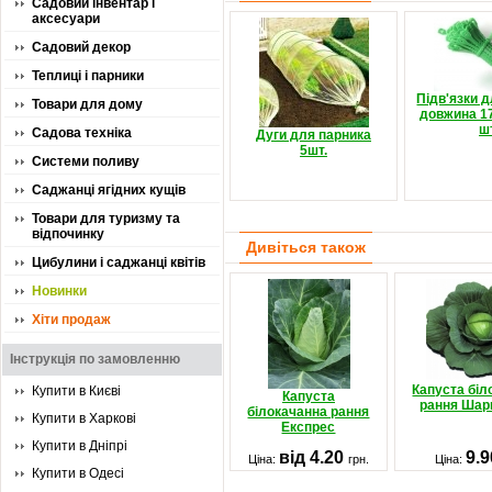
Садовий інвентар і
аксесуари
Садовий декор
Теплиці і парники
Підв'язки 
Товари для дому
довжина 17
шт
Садова техніка
Дуги для парника
5шт.
Системи поливу
Саджанці ягідних кущів
Товари для туризму та
відпочинку
Дивіться також
Цибулини і саджанці квітів
Новинки
Хіти продаж
Інструкція по замовленню
Капуста біл
Купити в Києві
Капуста
рання Шар
білокачанна рання
Купити в Харкові
Експрес
Купити в Дніпрі
від 4.20
9.
Ціна:
грн.
Ціна:
Купити в Одесі