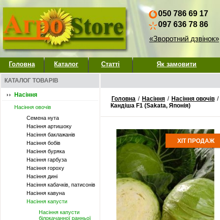
050 786 69 17
097 636 78 86
«Зворотний дзвінок»
Головна
Каталог
Статті
Як замовити
КАТАЛОГ ТОВАРІВ
Насіння
Головна
/
Насіння
/
Насіння овочів
/
Кандіша F1 (Sakata, Японія)
Насіння овочів
Семена нута
Насіння артишоку
Насіння баклажанів
ХІТ ПРОДАЖ
Насіння бобів
Насіння буряка
Насіння гарбуза
Насіння гороху
Насіння дині
Насіння кабачків, патисонів
Насіння кавуна
Насіння капусти
Насіння капусти
білокачанної ранньої