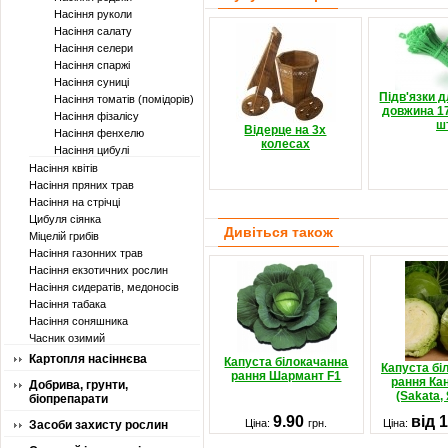
Насіння руколи
Насіння салату
Насіння селери
Насіння спаржі
Насіння суниці
Підв'язки 
Насіння томатів (помідорів)
довжина 17
Насіння фізалісу
шт
Відерце на 3х
Насіння фенхелю
колесах
Насіння цибулі
Насіння квітів
Насіння пряних трав
Насіння на стрічці
Цибуля сіянка
Дивіться також
Міцелій грибів
Насіння газонних трав
Насіння екзотичних рослин
Насіння сидератів, медоносів
Насіння табака
Насіння соняшника
Часник озимий
Картопля насіннєва
Капуста білокачанна
Капуста бі
рання Шармант F1
рання Ка
Добрива, грунти,
(Sakata,
біопрепарати
9.90
від 
Ціна:
грн.
Ціна:
Засоби захисту рослин