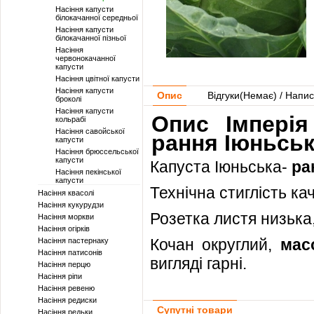
Насіння капусти
білокачанної середньої
Насіння капусти
білокачанної пізньої
Насіння
червонокачанної
капусти
Насіння цвітної капусти
Насіння капусти
Опис
Відгуки(
Немає
) / Напис
броколі
Насіння капусти
Опис Імперія
кольрабі
Насіння савойської
рання Іюньськ
капусти
Насіння брюссельської
капусти
Капуста Іюньська-
ра
Насіння пекінської
капусти
Технічна стиглість ка
Насіння квасолі
Насіння кукурудзи
Розетка листя низька,
Насіння моркви
Насіння огірків
Кочан округлий,
ма
Насіння пастернаку
Насіння патисонів
вигляді гарні.
Насіння перцю
Насіння ріпи
Насіння ревеню
Насіння редиски
Супутні товари
Насіння редьки