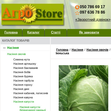
050 786 69 17
097 636 78 86
«Зворотний дзвінок»
Головна
Каталог
Статті
Як замовити
КАТАЛОГ ТОВАРІВ
Насіння
Головна
/
Насіння
/
Насіння овочів
/
Іюньська
Насіння овочів
Семена нута
Насіння артишоку
Насіння баклажанів
Насіння бобів
Насіння буряка
Насіння гарбуза
Насіння гороху
Насіння дині
Насіння кабачків, патисонів
Насіння кавуна
Насіння капусти
Насіння капусти
білокачанної ранньої