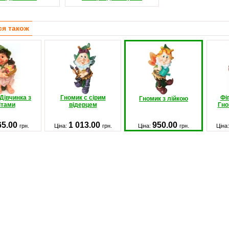
ся також
Дівчинка з
Гномик c сірим
Фі
Гномик з лійкою
ітами
відерцем
Гно
65.00
1 013.00
950.00
грн.
Ціна:
грн.
Ціна:
грн.
Ціна