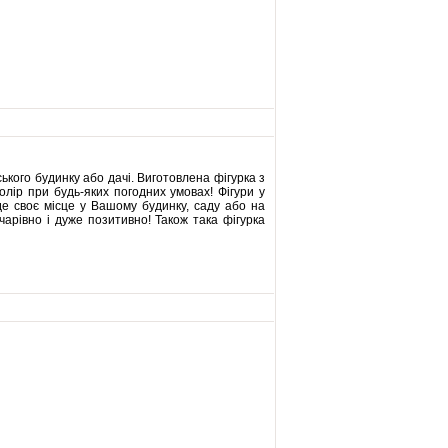
кого будинку або дачі. Виготовлена ​​фігурка з
олір при будь-яких погодних умовах! Фігури у
йде своє місце у Вашому будинку, саду або на
чарівно і дуже позитивно! Також така фігурка