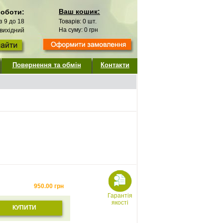
Ваш кошик:
роботи:
 з 9 до 18
Товарів:
0
шт.
На суму:
0
грн
 вихідний
Повернення та обмін
Контакти
950.00
грн
Гарантія
якості
КУПИТИ