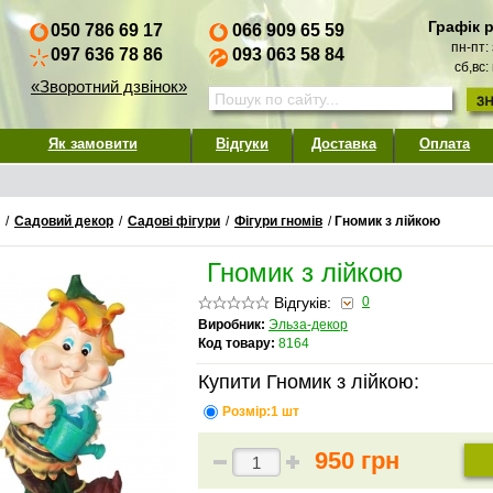
Графік 
050 786 69 17
066 909 65 59
пн-пт:
097 636 78 86
093 063 58 84
сб,вс:
«Зворотний дзвінок»
Як замовити
Відгуки
Доставка
Оплата
/
Садовий декор
/
Садові фігури
/
Фігури гномів
/
Гномик з лійкою
Гномик з лійкою
Відгуків:
0
Виробник:
Эльза-декор
Код товару:
8164
Купити Гномик з лійкою:
Розмір:1 шт
950 грн