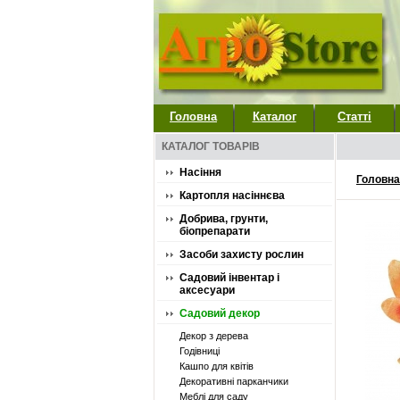
Головна
Каталог
Статті
КАТАЛОГ ТОВАРІВ
Насіння
Головна
Картопля насіннєва
Добрива, грунти,
біопрепарати
Засоби захисту рослин
Садовий інвентар і
аксесуари
Садовий декор
Декор з дерева
Годівниці
Кашпо для квітів
Декоративні парканчики
Меблі для саду