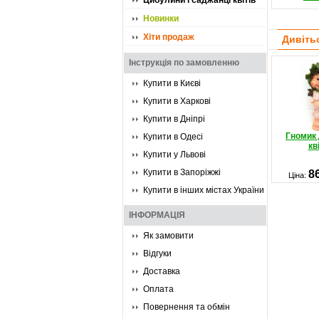
Цибулини і саджанці квітів
Новинки
Хіти продаж
Дивіть
Інструкція по замовленню
Купити в Києві
Купити в Харкові
Купити в Дніпрі
Гномик 
Купити в Одесі
кв
Купити у Львові
Купити в Запоріжжі
8
Ціна:
Купити в інших містах України
ІНФОРМАЦІЯ
Як замовити
Відгуки
Доставка
Оплата
Повернення та обмін