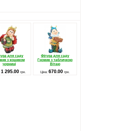
гура для саду
Фігура для саду
мик з кошиком
Гномик з табличкою
чорниці
Вітаю
1 295.00
670.00
:
грн.
Ціна:
грн.