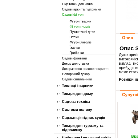
Підставки для квітів
Садові арки та підтримки
Садові фігури
Фігури тварин
Фігури гномів
Пустотливі дітки
Птахи
Опис
Фігури янголів
Опис Э
Їжачки
Грибочки
Дуже оригі
Садові фонтани
високоякіс
вигляді гн
Декор для ставка
прибудинко
Декоративне зелене покриття
може стати
Новорічний декор
Садові світильники
Розміри
: 
Теплиці і парники
Товари для дому
Супутн
Садова техніка
Системи поливу
Саджанці ягідних кущів
Товари для туризму та
відпочинку
Віз