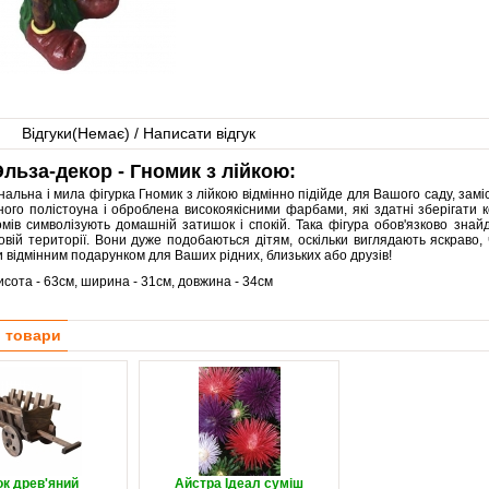
Відгуки(
Немає
) / Написати відгук
льза-декор - Гномик з лійкою:
нальна і мила фігурка Гномик з лійкою відмінно підійде для Вашого саду, замісь
ного полістоуна і оброблена високоякісними фарбами, які здатні зберігати к
омів символізують домашній затишок і спокій. Така фігура обов'язково зна
вій території. Вони дуже подобаються дітям, оскільки виглядають яскраво, 
 відмінним подарунком для Ваших рідних, близьких або друзів!
висота - 63см, ширина - 31см, довжина - 34см
і товари
ок древ'яний
Айстра Ідеал суміш