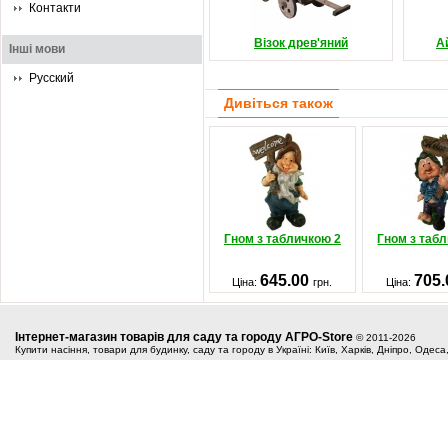
Контакти
Візок древ'яний
А
Інші мови
Русский
Дивіться також
Гном з табличкою 2
Гном з таб
645.00
705
Ціна:
грн.
Ціна:
Інтернет-магазин товарів для саду та городу АГРО-Store
© 2011-2026
Купити насіння, товари для будинку, саду та городу в Україні: Київ, Харків, Дніпро, Одес