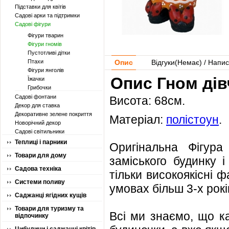
Підставки для квітів
Садові арки та підтримки
Садові фігури
Фігури тварин
Фігури гномів
Пустотливі дітки
Птахи
Опис
Відгуки(
Немає
) / Напис
Фігури янголів
Опис Гном дів
Їжачки
Грибочки
Садові фонтани
Висота: 68см.
Декор для ставка
Декоративне зелене покриття
Матеріал:
полістоун
.
Новорічний декор
Садові світильники
Теплиці і парники
Оригінальна Фігур
Товари для дому
заміського будинку і
Садова техніка
тільки високоякісні ф
Системи поливу
умовах більш 3-х рокі
Саджанці ягідних кущів
Товари для туризму та
Всі ми знаємо, що ка
відпочинку