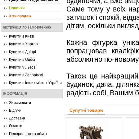
будиночки, а вже якщо
Цибулини і саджанці квітів
Саме тому у всіх на
Новинки
затишок і спокій, від
Хіти продаж
дітям, оскільки вигля
Інструкція по замовленню
Купити в Києві
Кожна фігурка унік
Купити в Харкові
попрацював кваліфі
Купити в Дніпрі
абсолютно по-новому
Купити в Одесі
Купити у Львові
Також це найкращий 
Купити в Запоріжжі
будинок, дача, ділянк
Купити в інших містах України
радість собі, Вашим б
ІНФОРМАЦІЯ
Як замовити
Супутні товари
Відгуки
Доставка
Оплата
Повернення та обмін