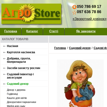
050 786 69 17
097 636 78 86
«Зворотний дзвінок»
Головна
Каталог
Статті
Як замовити
КАТАЛОГ ТОВАРІВ
Насіння
Головна
/
Садовий декор
/
Садові ф
Картопля насіннєва
Добрива, грунти,
біопрепарати
Засоби захисту рослин
Садовий інвентар і
аксесуари
Садовий декор
Декор з дерева
Годівниці
Кашпо для квітів
Декоративні парканчики
Меблі для саду