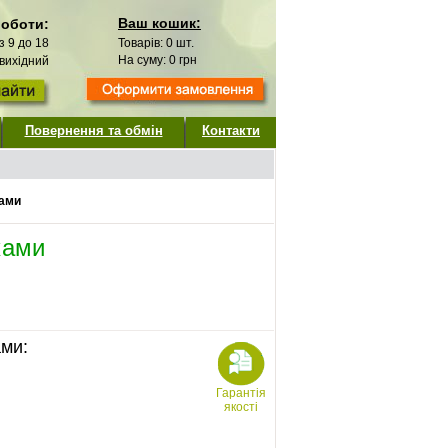
Ваш кошик:
роботи:
 з 9 до 18
Товарів:
0
шт.
На суму:
0
грн
 вихідний
Повернення та обмін
Контакти
ками
ками
ами:
Гарантія
якості