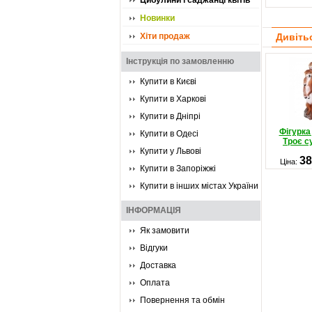
Цибулини і саджанці квітів
Новинки
Хіти продаж
Дивіть
Інструкція по замовленню
Купити в Києві
Купити в Харкові
Купити в Дніпрі
Фігурка
Купити в Одесі
Троє с
Купити у Львові
38
Ціна:
Купити в Запоріжжі
Купити в інших містах України
ІНФОРМАЦІЯ
Як замовити
Відгуки
Доставка
Оплата
Повернення та обмін