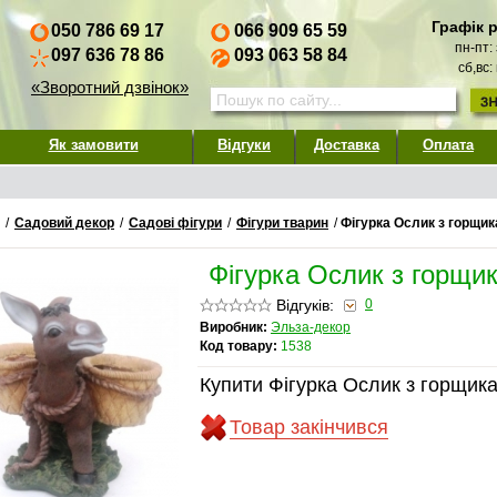
Графік 
050 786 69 17
066 909 65 59
пн-пт:
097 636 78 86
093 063 58 84
сб,вс:
«Зворотний дзвінок»
Як замовити
Відгуки
Доставка
Оплата
/
Садовий декор
/
Садові фігури
/
Фігури тварин
/
Фігурка Ослик з горщи
Фігурка Ослик з горщи
Відгуків:
0
Виробник:
Эльза-декор
Код товару:
1538
Купити Фігурка Ослик з горщик
Товар закінчився