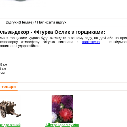
Відгуки(
Немає
) / Написати відгук
льза-декор - Фігурка Ослик з горщиками:
слик з горщиками чудово буде виглядати в вашому саду, на дачі або на при
неповторну атмосферу. Фігурка виконана з
полістоуна
- нешкідливог
оникного і ударостійкого.
29 см
5 см
 см
і товари
ок древ'яний
Айстра Ідеал суміш