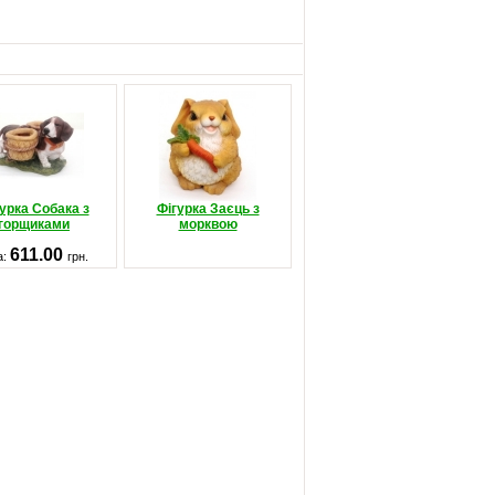
урка Собака з
Фігурка Заєць з
горщиками
морквою
611.00
а:
грн.