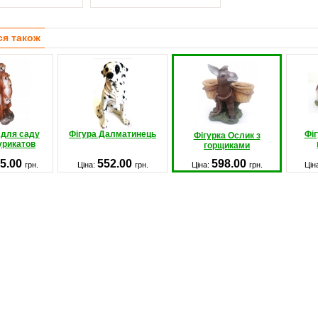
ся також
 для саду
Фігура Далматинець
Фіг
Фігурка Ослик з
урикатов
горщиками
5.00
552.00
598.00
грн.
Ціна:
грн.
Ціна:
грн.
Цін