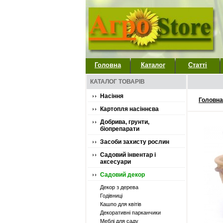
Головна
Каталог
Статті
КАТАЛОГ ТОВАРІВ
Насіння
Головна
Картопля насіннєва
Добрива, грунти,
біопрепарати
Засоби захисту рослин
Садовий інвентар і
аксесуари
Садовий декор
Декор з дерева
Годівниці
Кашпо для квітів
Декоративні парканчики
Меблі для саду