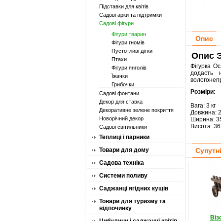
Підставки для квітів
Садові арки та підтримки
Садові фігури
Фігури тварин
Опис
Фігури гномів
Пустотливі дітки
Опис Э
Птахи
Фігурка О
Фігури янголів
додасть 
Їжачки
вологонепр
Грибочки
Розміри:
Садові фонтани
Декор для ставка
Вага: 3 кг
Декоративне зелене покриття
Довжина: 
Новорічний декор
Ширина: 3
Висота: 36
Садові світильники
Теплиці і парники
Товари для дому
Супутн
Садова техніка
Системи поливу
Саджанці ягідних кущів
Товари для туризму та
відпочинку
Віз