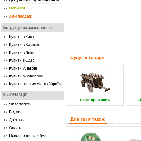
Цибулини і саджанці квітів
Новинки
Хіти продаж
Інструкція по замовленню
Купити в Києві
Купити в Харкові
Купити в Дніпрі
Супутні товари
Купити в Одесі
Купити у Львові
Купити в Запоріжжі
Купити в інших містах України
ІНФОРМАЦІЯ
Візок древ'яний
А
Як замовити
Відгуки
Дивіться також
Доставка
Оплата
Повернення та обмін