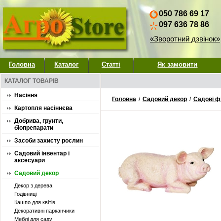
050 786 69 17
097 636 78 86
«Зворотний дзвінок»
Головна
Каталог
Статті
Як замовити
КАТАЛОГ ТОВАРІВ
Насіння
Головна
/
Садовий декор
/
Садові ф
Картопля насіннєва
Добрива, грунти,
біопрепарати
Засоби захисту рослин
Садовий інвентар і
аксесуари
Садовий декор
Декор з дерева
Годівниці
Кашпо для квітів
Декоративні парканчики
Меблі для саду