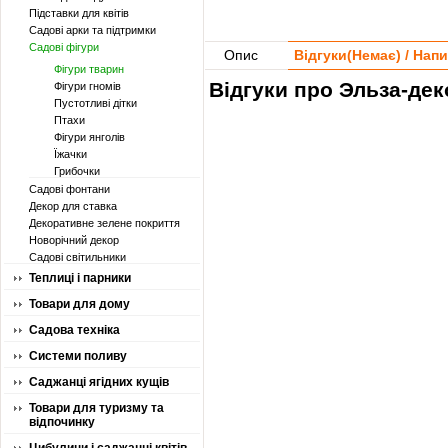
Підставки для квітів
Садові арки та підтримки
Садові фігури
Опис
Відгуки(
Немає
) / Нап
Фігури тварин
Відгуки про Эльза-дек
Фігури гномів
Пустотливі дітки
Птахи
Фігури янголів
Їжачки
Грибочки
Садові фонтани
Декор для ставка
Декоративне зелене покриття
Новорічний декор
Садові світильники
Теплиці і парники
Товари для дому
Садова техніка
Системи поливу
Саджанці ягідних кущів
Товари для туризму та
відпочинку