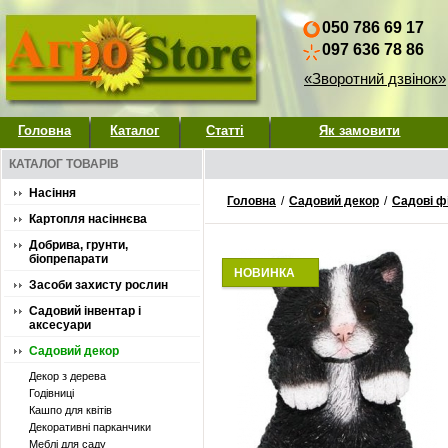
050 786 69 17
097 636 78 86
«Зворотний дзвінок»
Головна
Каталог
Статті
Як замовити
КАТАЛОГ ТОВАРІВ
Насіння
Головна
/
Садовий декор
/
Садові ф
Картопля насіннєва
Добрива, грунти,
біопрепарати
НОВИНКА
Засоби захисту рослин
Садовий інвентар і
аксесуари
Садовий декор
Декор з дерева
Годівниці
Кашпо для квітів
Декоративні парканчики
Меблі для саду