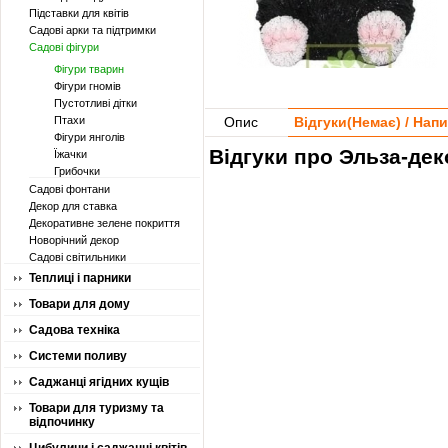
Підставки для квітів
Садові арки та підтримки
Садові фігури
Фігури тварин
Фігури гномів
Пустотливі дітки
Птахи
Опис
Відгуки(
Немає
) / Нап
Фігури янголів
Відгуки про Эльза-дек
Їжачки
Грибочки
Садові фонтани
Декор для ставка
Декоративне зелене покриття
Новорічний декор
Садові світильники
Теплиці і парники
Товари для дому
Садова техніка
Системи поливу
Саджанці ягідних кущів
Товари для туризму та
відпочинку