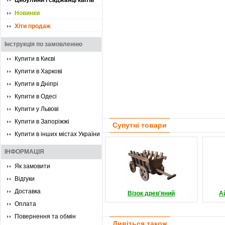
Цибулини і саджанці квітів
Новинки
Хіти продаж
Інструкція по замовленню
Купити в Києві
Купити в Харкові
Купити в Дніпрі
Купити в Одесі
Купити у Львові
Купити в Запоріжжі
Супутні товари
Купити в інших містах України
ІНФОРМАЦІЯ
Як замовити
Відгуки
Доставка
Візок древ'яний
А
Оплата
Повернення та обмін
Дивіться також