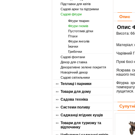
Підставки для квітів
Садові арки та підтримки
Садові фігури
Опис
Фігури тварин
Фігури гномів
Опис Ф
Пустотливі дітки
Висота: 66
Птахи
Фігури янголів
Матеріал: 
Їжачки
Грибочки
Чарівний Г
Садові фонтани
Пухкі босі
Декор для ставка
Декоративне зелене покриття
Яскрава с
Новорічний декор
нашого гно
Садові світильники
Фігурка з
Теплиці і парники
температу
лущитися. 
Товари для дому
Садова техніка
Супутн
Системи поливу
Саджанці ягідних кущів
Товари для туризму та
відпочинку