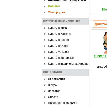
Цибулини і саджанці квітів
Новинки
Віз
Хіти продаж
Інструкція по замовленню
Дивіть
Купити в Києві
Купити в Харкові
Купити в Дніпрі
Купити в Одесі
Купити у Львові
ГНОМ "З
Купити в Запоріжжі
Купити в інших містах України
5
Ціна:
ІНФОРМАЦІЯ
Як замовити
Відгуки
Доставка
Оплата
Повернення та обмін