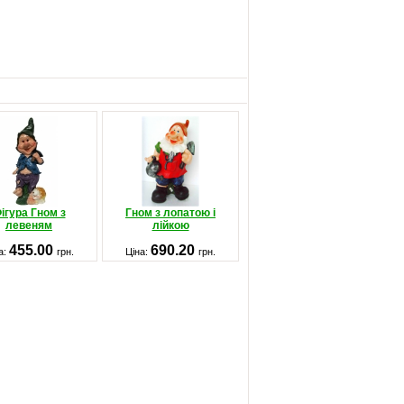
ігура Гном з
Гном з лопатою і
левеням
лійкою
455.00
690.20
а:
грн.
Ціна:
грн.