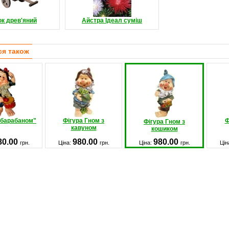
ок древ'яний
Айстра Ідеал суміш
ся також
 барабаном"
Фігура Гном з
Ф
Фігура Гном з
кавуном
кошиком
80.00
980.00
980.00
грн.
Ціна:
грн.
Ціна:
грн.
Цін