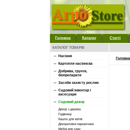
Головна
Каталог
Статті
КАТАЛОГ ТОВАРІВ
Насіння
Головна
Картопля насіннєва
Добрива, грунти,
біопрепарати
Засоби захисту рослин
Садовий інвентар і
аксесуари
Садовий декор
Декор з дерева
Годівниці
Кашпо для квітів
Декоративні парканчики
Меблі для саду