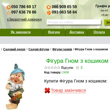
Графік 
050 786 69 17
066 909 65 59
пн-пт:
097 636 78 86
093 063 58 84
сб,вс:
«Зворотний дзвінок»
Як замовити
Відгуки
Доставка
Оплата
/
Садовий декор
/
Садові фігури
/
Фігури гномів
/
Фігура Гном з кошиком
Фігура Гном з кошиком
Відгуків:
0
Код товару:
2408
Купити Фігура Гном з кошиком:
Товар закінчився