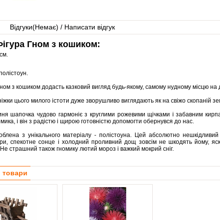
Відгуки(
Немає
) / Написати відгук
ігура Гном з кошиком:
см.
полістоун.
ном з кошиком додасть казковий вигляд будь-якому, самому нудному місцю на д
 ніжки цього милого істоти дуже зворушливо виглядають як на свіжо скопаній зем
иня шапочка чудово гармоніє з круглими рожевими щічками і забавним кирп
мика, і він з радістю і щирою готовністю допомогти обернувся до нас.
роблена з унікального матеріалу - полістоуна. Цей абсолютно нешкідливий
ри, спекотне сонце і холодний проливний дощ зовсім не шкодять йому, яск
Не страшний також гномику лютий мороз і важкий мокрий сніг.
і товари