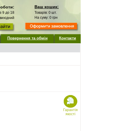
Ваш кошик:
роботи:
 з 9 до 18
Товарів:
0
шт.
На суму:
0
грн
 вихідний
Повернення та обмін
Контакти
Гарантія
якості