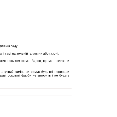
ілянці саду.
лі так і на зеленій галявини або газоні.
атим носиком гнома. Видно, що ми покликали
 штучний камінь витримує будь-які перепади
раві соковиті фарби не вигорить і не будуть