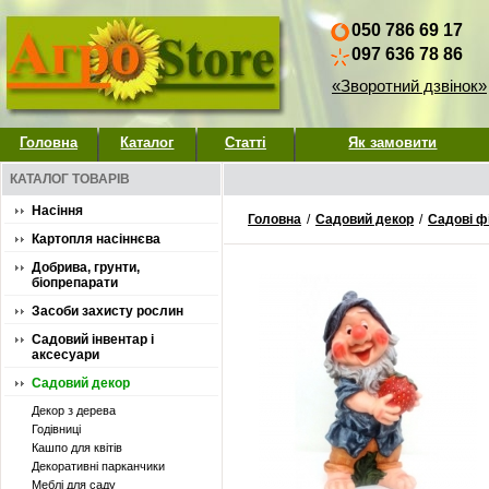
050 786 69 17
097 636 78 86
«Зворотний дзвінок»
Головна
Каталог
Статті
Як замовити
КАТАЛОГ ТОВАРІВ
Насіння
Головна
/
Садовий декор
/
Садові ф
Картопля насіннєва
Добрива, грунти,
біопрепарати
Засоби захисту рослин
Садовий інвентар і
аксесуари
Садовий декор
Декор з дерева
Годівниці
Кашпо для квітів
Декоративні парканчики
Меблі для саду