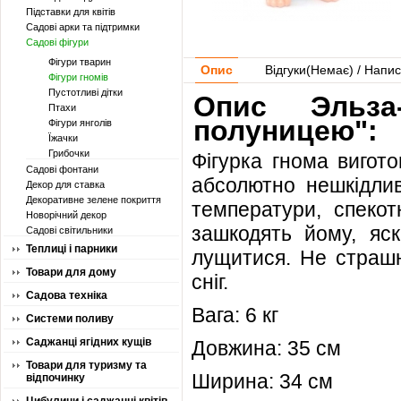
Підставки для квітів
Садові арки та підтримки
Садові фігури
Фігури тварин
Опис
Відгуки(
Немає
) / Напис
Фігури гномів
Пустотливі дітки
Опис Эльз
Птахи
полуницею":
Фігури янголів
Їжачки
Грибочки
Фігурка гнома вигото
Садові фонтани
абсолютно нешкідлив
Декор для ставка
Декоративне зелене покриття
температури, спеко
Новорічний декор
зашкодять йому, яск
Садові світильники
Теплиці і парники
лущитися. Не страшн
Товари для дому
сніг.
Садова техніка
Вага: 6 кг
Системи поливу
Саджанці ягідних кущів
Довжина: 35 см
Товари для туризму та
Ширина: 34 см
відпочинку