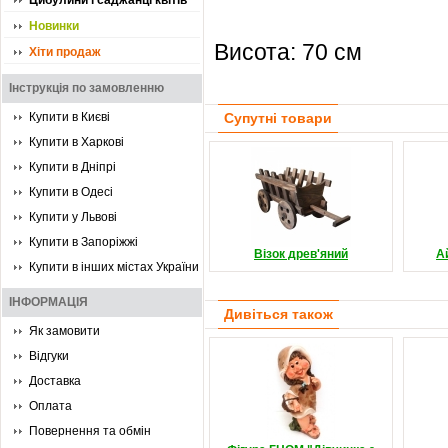
Цибулини і саджанці квітів
Новинки
Висота: 70 см
Хіти продаж
Інструкція по замовленню
Купити в Києві
Супутні товари
Купити в Харкові
Купити в Дніпрі
Купити в Одесі
Купити у Львові
Купити в Запоріжжі
Візок древ'яний
А
Купити в інших містах України
ІНФОРМАЦІЯ
Дивіться також
Як замовити
Відгуки
Доставка
Оплата
Повернення та обмін