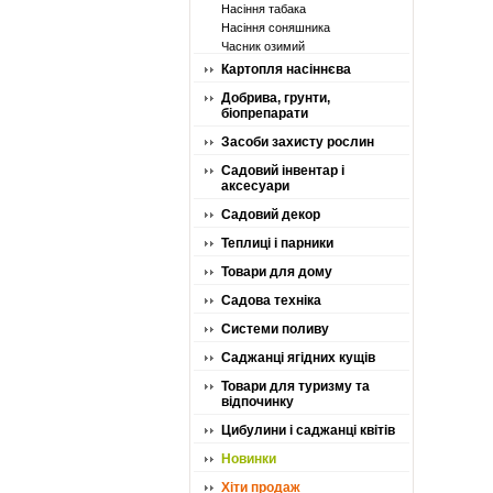
Насіння табака
Насіння соняшника
Часник озимий
Картопля насіннєва
Добрива, грунти,
біопрепарати
Засоби захисту рослин
Садовий інвентар і
аксесуари
Садовий декор
Теплиці і парники
Товари для дому
Садова техніка
Системи поливу
Саджанці ягідних кущів
Товари для туризму та
відпочинку
Цибулини і саджанці квітів
Новинки
Хіти продаж