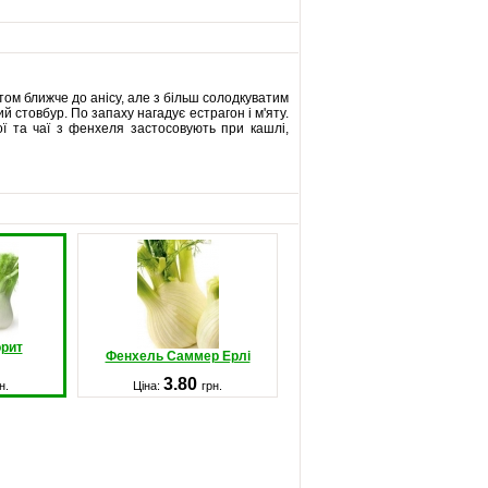
том ближче до анісу, але з більш солодкуватим
й стовбур. По запаху нагадує естрагон і м'яту.
ї та чаї з фенхеля застосовують при кашлі,
рит
Фенхель Саммер Ерлі
3.80
н.
Ціна:
грн.