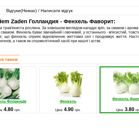
Відгуки(
Немає
) / Написати відгук
Hem Zaden Голландия - Фенхель Фаворит:
а трав'яниста рослина. За зовнішнім виглядом нагадує кріп, за смаком і арома
 смаком. Фенхель буває звичайний і овочевий, у останнього - м'ясистий, товсти
я, що фенхель сприяє відновленню життєвих сил і продовжує життя. Насто
егенів, а також як спазмолітичний засіб при кашлі і астмі.
ся також
Фенхель Фаво
ель Флоренція
Фенхель
4.80
4.90
3.80
на:
грн.
Ціна:
грн.
Ціна:
гр