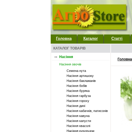
Головна
Каталог
Статті
КАТАЛОГ ТОВАРІВ
Насіння
Головна
Насіння овочів
Семена нута
Насіння артишоку
Насіння баклажанів
Насіння бобів
Насіння буряка
Насіння гарбуза
Насіння гороху
Насіння дині
Насіння кабачків, патисонів
Насіння кавуна
Насіння капусти
Насіння квасолі
Насіння кукурудзи