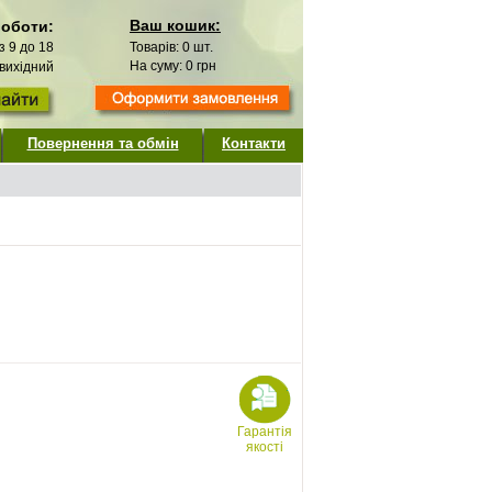
Ваш кошик:
роботи:
 з 9 до 18
Товарів:
0
шт.
На суму:
0
грн
 вихідний
Повернення та обмін
Контакти
Гарантія
якості