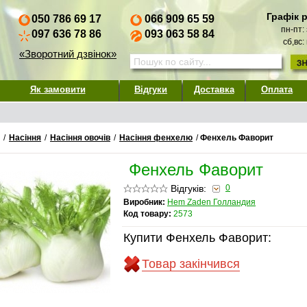
Графік 
050 786 69 17
066 909 65 59
пн-пт:
097 636 78 86
093 063 58 84
сб,вс:
«Зворотний дзвінок»
Як замовити
Відгуки
Доставка
Оплата
/
Насіння
/
Насіння овочів
/
Насіння фенхелю
/
Фенхель Фаворит
Фенхель Фаворит
Відгуків:
0
Виробник:
Hem Zaden Голландия
Код товару:
2573
Купити Фенхель Фаворит:
Товар закінчився