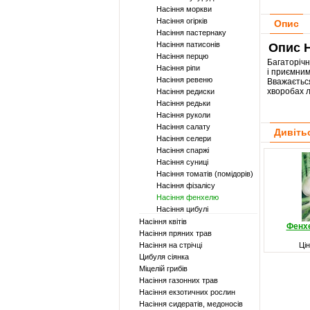
Насіння моркви
Насіння огірків
Опис
Насіння пастернаку
Насіння патисонів
Опис 
Насіння перцю
Багаторічн
Насіння ріпи
і приємним
Насіння ревеню
Вважаєтьс
хворобах л
Насіння редиски
Насіння редьки
Насіння руколи
Насіння салату
Дивіть
Насіння селери
Насіння спаржі
Насіння суниці
Насіння томатів (помідорів)
Насіння фізалісу
Насіння фенхелю
Насіння цибулі
Насіння квітів
Фенх
Насіння пряних трав
Насіння на стрічці
Ці
Цибуля сіянка
Міцелій грибів
Насіння газонних трав
Насіння екзотичних рослин
Насіння сидератів, медоносів