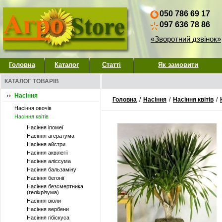
050 786 69 17
097 636 78 86
«Зворотний дзвінок»
Головна
Каталог
Статті
Як замовити
КАТАЛОГ ТОВАРІВ
Насіння
Головна
/
Насіння
/
Насіння квітів
/
Насіння овочів
Насіння квітів
Насіння іпомеї
Насіння агератума
Насіння айстри
Насіння аквілегії
Насіння аліссума
Насіння бальзаміну
Насіння бегонії
Насіння безсмертника
(геліхрізума)
Насіння віоли
Насіння вербени
Насіння гібіскуса