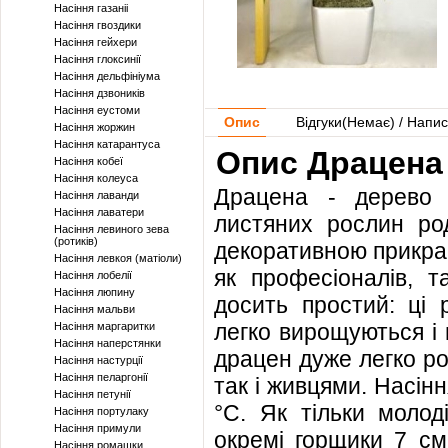
Насіння газаніі
Насіння гвоздики
Насіння гейхери
Насіння глоксинії
Насіння дельфініума
Насіння дзвоників
Насіння еустоми
Опис
Відгуки(
Немає
) / Напис
Насіння жоржин
Насіння катарантуса
Опис Драцена
Насіння кобеї
Насіння колеуса
Драцена - дерево 
Насіння лаванди
Насіння лаватери
листяних рослин ро
Насіння левиного зева
(ротиків)
декоративною прикрас
Насіння левкоя (матіоли)
як професіоналів, т
Насіння лобелії
Насіння люпину
досить простий: ці 
Насіння мальви
легко вирощуються і 
Насіння маргаритки
Насіння наперстянки
драцен дуже легко р
Насіння настурції
Насіння пеларгонії
так і живцями. Насін
Насіння петунії
°С. Як тільки молод
Насіння портулаку
Насіння примули
окремі горщики 7 см
Насіння ромашки