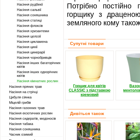
Потрібно постійно п
Насіння рудбекії
Насіння сальвії
горщику з драценою
Насіння соняшника
Насіння статиці
земляного кому тако
Насіння флоксів
Насіння хризантеми
Насіння целозії
Насіння цикламена
Супутні товари
Насіння цинії
Насіння цинерарії
Насіння чорнобривців
Насіння інших багаторічних
квітів
Насіння інших однорічних
квітів
Насіння кімнатних рослин
Горщик для квітів
Вазо
Насіння пряних трав
CLASSIC з підставкою
ментоло
Насіння на стрічці
кремовий
Цибуля сіянка
Міцелій грибів
Насіння газонних трав
Дивіться також
Насіння екзотичних рослин
Насіння сидератів, медоносів
Насіння табака
Насіння соняшника
Часник озимий