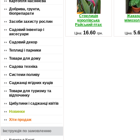
Картопля насіннєва
Добрива, грунти,
біопрепарати
Стрелиція
Жакар
королівська
мімозол
Засоби захисту рослин
Райський птах
Садовий інвентар і
16.60
5.
Ціна:
грн.
Ціна:
аксесуари
Садовий декор
Теплиці і парники
Товари для дому
Садова техніка
Системи поливу
Саджанці ягідних кущів
Товари для туризму та
відпочинку
Цибулини і саджанці квітів
Новинки
Хіти продаж
Інструкція по замовленню