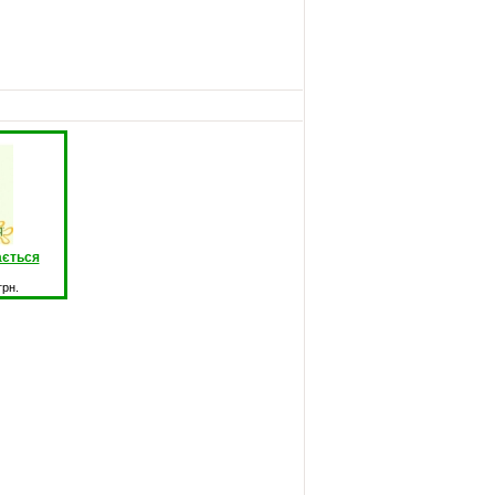
ається
грн.