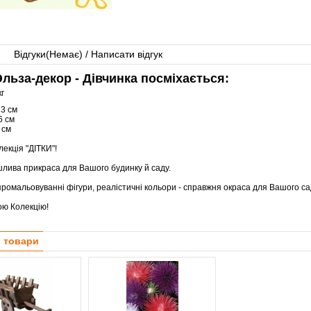
Відгуки(
Немає
) / Написати відгук
льза-декор - Дівчинка посміхається:
кг
13 см
6 см
 см
лекція "ДІТКИ"!
лива прикраса для Вашого будинку й саду.
ромальовуванні фігури, реалістичні кольори - справжня окраса для Вашого сад
ою Колекцію!
і товари