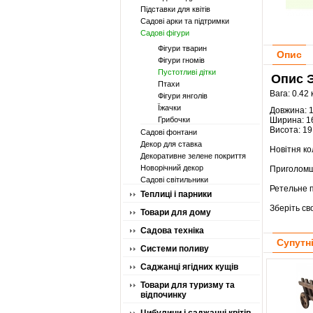
Підставки для квітів
Садові арки та підтримки
Садові фігури
Фігури тварин
Опис
Фігури гномів
Пустотливі дітки
Опис Э
Птахи
Вага: 0.42 
Фігури янголів
Їжачки
Довжина: 
Грибочки
Ширина: 1
Висота: 19
Садові фонтани
Декор для ставка
Новітня ко
Декоративне зелене покриття
Новорічний декор
Приголомш
Садові світильники
Ретельне п
Теплиці і парники
Зберіть св
Товари для дому
Садова техніка
Супутн
Системи поливу
Саджанці ягідних кущів
Товари для туризму та
відпочинку