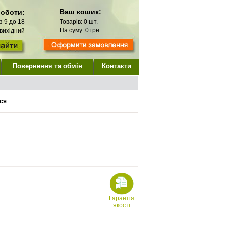
Ваш кошик:
роботи:
 з 9 до 18
Товарів:
0
шт.
На суму:
0
грн
 вихідний
Повернення та обмін
Контакти
ся
Гарантія
якості