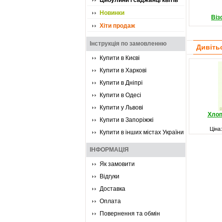
Цибулини і саджанці квітів
Новинки
Віз
Хіти продаж
Інструкція по замовленню
Дивіть
Купити в Києві
Купити в Харкові
Купити в Дніпрі
Купити в Одесі
Купити у Львові
Хлоп
Купити в Запоріжжі
Ціна
Купити в інших містах України
ІНФОРМАЦІЯ
Як замовити
Відгуки
Доставка
Оплата
Повернення та обмін