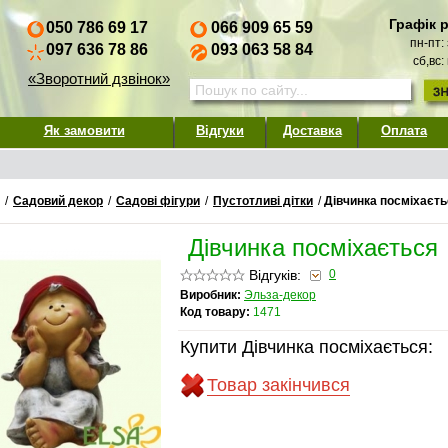
Графік 
050 786 69 17
066 909 65 59
пн-пт:
097 636 78 86
093 063 58 84
сб,вс:
«Зворотний дзвінок»
Як замовити
Відгуки
Доставка
Оплата
/
Садовий декор
/
Садові фігури
/
Пустотливі дітки
/
Дівчинка посміхаєть
Дівчинка посміхається
Відгуків:
0
Виробник:
Эльза-декор
Код товару:
1471
Купити Дівчинка посміхається:
Товар закінчився