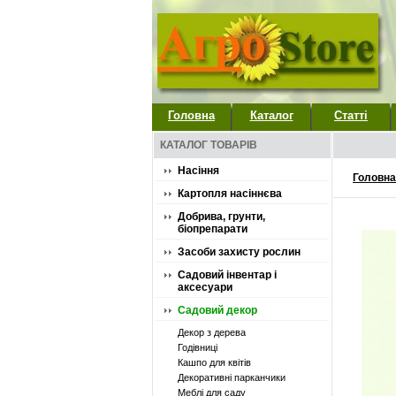
Головна
Каталог
Статті
КАТАЛОГ ТОВАРІВ
Насіння
Головна
Картопля насіннєва
Добрива, грунти,
біопрепарати
Засоби захисту рослин
Садовий інвентар і
аксесуари
Садовий декор
Декор з дерева
Годівниці
Кашпо для квітів
Декоративні парканчики
Меблі для саду