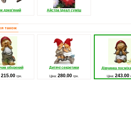
ок древ'яний
Айстра Ідеал суміш
ся також
чик обурений
Дитячі секретики
Дівчинка посміх
215.00
280.00
243.00
:
грн.
Ціна:
грн.
Ціна: