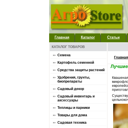
Главная
Каталог
Статьи
КАТАЛОГ ТОВАРОВ
Семена
Главная
Картофель семенной
Лучшие
Средства защиты растений
Удобрения, грунты,
Квашеная 
биопрепараты
микрофло
европейс
Садовый декор
приготов
Существу
Садовый инвентарь и
цельнокоч
аксессуары
Теплицы и парники
Товары для дома
Садовая техника