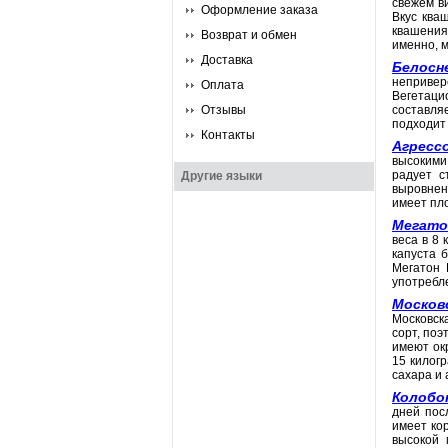
свежем в
Оформление заказа
Вкус ква
квашения
Возврат и обмен
именно, 
Доставка
Белосн
непривер
Оплата
Вегетаци
Отзывы
составля
подходит 
Контакты
Агресс
высокими
радует с
Другие языки
выровнен
имеет пл
Мегато
веса в 8
капуста 
Мегатон 
употребле
Москов
Московск
сорт, по
имеют окр
15 килог
сахара и 
Колобо
дней пос
имеет ко
высокой 