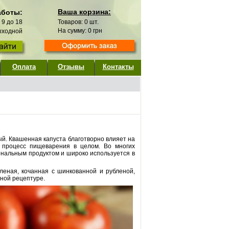
Ваша корзина:
аботы:
с 9 до 18
Товаров:
0
шт.
На сумму:
0
грн
выходной
Оплата
Отзывы
Контакты
ый. Квашенная капуста благотворно влияет на
т процесс пищеварения в целом. Во многих
иональным продуктом и широко используется в
леная, кочанная с шинкованной и рубленой,
нной рецептуре.