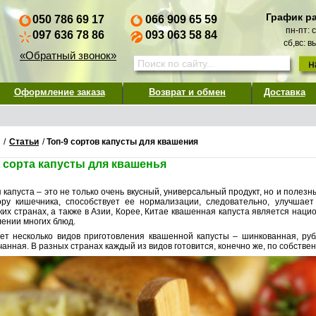
График р
050 786 69 17
066 909 65 59
пн-пт: 
097 636 78 86
093 063 58 84
сб,вс: 
«Обратный звонок»
Оформление заказа
Возврат и обмен
Доставка
/
Статьи
/
Топ-9 сортов капусты для квашения
 сорта капусты для квашенья
капуста – это не только очень вкусный, универсальный продукт, но и полезн
ру кишечника, способствует ее нормализации, следовательно, улучшае
ких странах, а также в Азии, Корее, Китае квашенная капуста является нац
лении многих блюд.
ет несколько видов приготовления квашенной капусты – шинкованная, руб
анная. В разных странах каждый из видов готовится, конечно же, по собстве