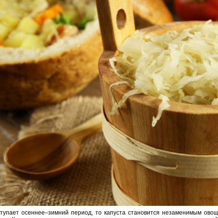
ступает осеннее–зимний период, то капуста становится незаменимым овощ