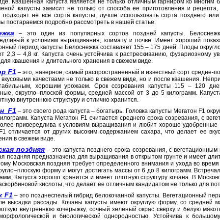
иде. Квашенная капуста является не только отличным гарниром ко многим б
шеной капусты зависит не только от способа ее приготовления и рецепта,
 подходят не все сорта капусты, лучше использовать сорта позднего или 
мы постараемся подробно рассмотреть в нашей статье.
ежка
– это один из популярных сортов поздней капусты. Белоснежк
едливый к условиям выращивания, климату и почве. Имеет хороший показ
онный период капусты Белоснежка составляет 155 – 175 дней. Плоды округло
ет 2,3 – 4,8 кг. Капуста очень устойчива к растрескиванию, фузариозному 
для квашения и длительного хранения в свежем виде.
ор F1
– это, наверное, самый распространенный и известный сорт средне-по
 вкусовыми качествами не только в свежем виде, но и после квашения. Непр
табильным, хорошим урожаем. Срок созревания капусты 115 – 120 дне
ные, округло–плоской формы, средней массой от 3 до 5 килограмм. Капуст
отную внутреннюю структуру и отлично хранится.
н F1
– это своего рода капуста – богатырь. Головка капусты Мегатон F1 ок
 килограмм. Капуста Мегатон F1 считается среднего срока созревания, с ве
более привередлива к условиям выращивания и любит хорошо удобренные 
F1 отличается от других высоким содержанием сахара, что делает ее вк
ния в свежем виде.
ская поздняя
– это капуста позднего срока созревания, с вегетационным
ая поздняя предназначена для выращивания в открытом грунте и имеет дли
этому Московская поздняя требует определенного внимания и ухода во время
угло–плоскую форму и могут достигать массы от 6 до 8 килограмм. Встречали
рамм. Капуста хорошо хранится и имеет плотную структуру кочана. В Москов
аскорбиновой кислоты, что делает ее отличным кандидатом не только для пот
к F1
– это позднеспелый гибрид белокочанной капусты. Вегетационный пери
ле высадки рассады. Кочаны капусты имеют округлую форму, со средней ма
роткую внутреннюю кочерыжку, сочный зеленый окрас сверху и белую мякоть
морфологической и биологической однородностью. Устойчива к большому