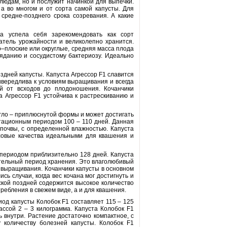
людам, но и послужит начинкой для выпечки.
 а во многом и от сорта самой капусты. Для
средне-позднего срока созревания. А какие
а успела себя зарекомендовать как сорт
атель урожайности и великолепно хранится.
–плоские или округлые, средняя масса плода
увяданию и сосудистому бактериозу. Идеально
здней капусты. Капуста Агрессор F1 славится
ивередлива к условиям выращивания и всегда
й от всходов до плодоношения. Кочанчики
а Агрессор F1 устойчива к растрескиванию и
ругло – приплюснутой формы и может достигать
гетационным периодом 100 – 110 дней. Данная
почвы, с определенной влажностью. Капуста
усовые качества идеальными для квашения и
 периодом приблизительно 128 дней. Капуста
тельный период хранения. Это влаголюбивый
 выращивания. Кочанчики капусты в основном
сь случаи, когда вес кочана мог достигнуть и
ской поздней содержится высокое количество
ребления в свежем виде, а и для квашения.
од капусты Колобок F1 составляет 115 – 125
ссой 2 – 3 килограмма. Капуста Колобок F1
 внутри. Растение достаточно компактное, с
 количеству болезней капусты. Колобок F1