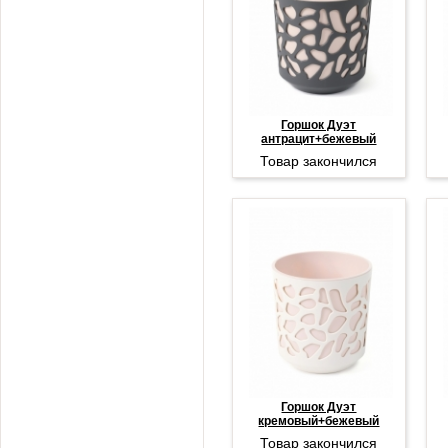
Горшок Дуэт
антрацит+бежевый
Товар закончился
Горшок Дуэт
кремовый+бежевый
Товар закончился