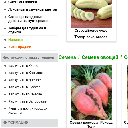
Системы полива
Луковицы и саженцы цветов
Саженцы плодовых
деревьев и кустарников
Товары для туризма и
Огурец Белое чудо
отдыха
Товар закончился
Новинки
Хиты продаж
Семена
/
Семена овощей
/
С
Инструкция по заказу товаров
Как купить в Киеве
Как купить в Харькове
Как купить в Днепре
Как купить в Одессе
Как купить во Львове
Как купить в Запорожье
Купить в других городах
Украины
ИНФОРМАЦИЯ
Свекла кормовая Рекорд
С
Поли