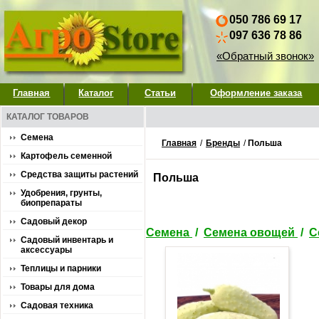
050 786 69 17
097 636 78 86
«Обратный звонок»
Главная
Каталог
Статьи
Оформление заказа
КАТАЛОГ ТОВАРОВ
Семена
Главная
/
Бренды
/
Польша
Картофель семенной
Средства защиты растений
Польша
Удобрения, грунты,
биопрепараты
Садовый декор
Семена
/
Семена овощей
/
С
Садовый инвентарь и
аксессуары
Теплицы и парники
Товары для дома
Садовая техника