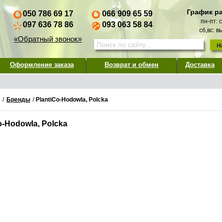
График р
050 786 69 17
066 909 65 59
пн-пт: 
097 636 78 86
093 063 58 84
сб,вс: 
«Обратный звонок»
Оформление заказа
Возврат и обмен
Доставка
/
Бренды
/
PlantiCo-Hodowla, Polcka
o-Hodowla, Polcka