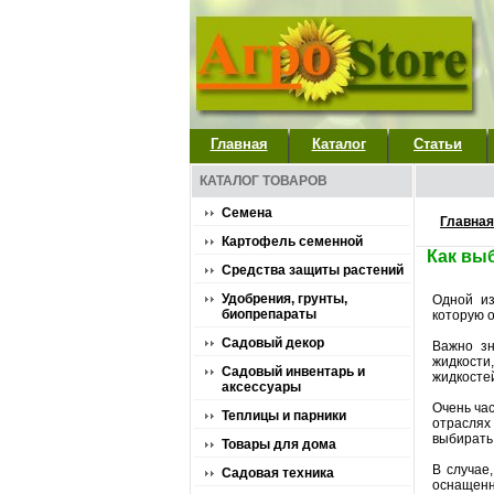
Главная
Каталог
Статьи
КАТАЛОГ ТОВАРОВ
Семена
Главная
Картофель семенной
Как вы
Средства защиты растений
Удобрения, грунты,
Одной из
биопрепараты
которую о
Садовый декор
Важно зн
жидкости
Садовый инвентарь и
жидкосте
аксессуары
Очень час
Теплицы и парники
отраслях
выбирать
Товары для дома
В случае
Садовая техника
оснащенн