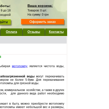
Ваша корзина:
аботы:
с 9 до 18
Товаров:
0
шт.
На сумму:
0
грн
выходной
Оплата
Отзывы
Контакты
ы
 выбирая
мотопомпу
, является чистота воды,
лабозагрязненной воды
могут перекачивать
мером не более 5-8мм. Для перекачивания
отопомпы для грязной воды.
ом, коммунальном хозяйстве, а также в других
кости, для данного вида работ необходимо
никает в быту, можно приобрести мотопомпу
 мотопомпы имеют небольшой вес и размеры,