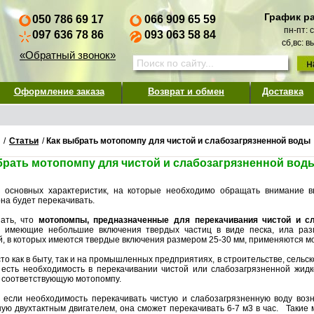
График р
050 786 69 17
066 909 65 59
пн-пт: 
097 636 78 86
093 063 58 84
сб,вс: 
«Обратный звонок»
Оформление заказа
Возврат и обмен
Доставка
/
Статьи
/
Как выбрать мотопомпу для чистой и слабозагрязненной воды
брать мотопомпу для чистой и слабозагрязненной вод
 основных характеристик, на которые необходимо обращать внимание
на будет перекачивать.
ать, что
мотопомпы, предназначенные для перекачивания чистой и с
, имеющие небольшие включения твердых частиц в виде песка, ила раз
й, в которых имеются твердые включения размером 25-30 мм, применяются м
то как в быту, так и на промышленных предприятиях, в строительстве, сельск
 есть необходимость в перекачивании чистой или слабозагрязненной жид
 соответствующую мотопомпу.
, если необходимость перекачивать чистую и слабозагрязненную воду воз
ую двухтактным двигателем, она сможет перекачивать 6-7 м3 в час. Такие