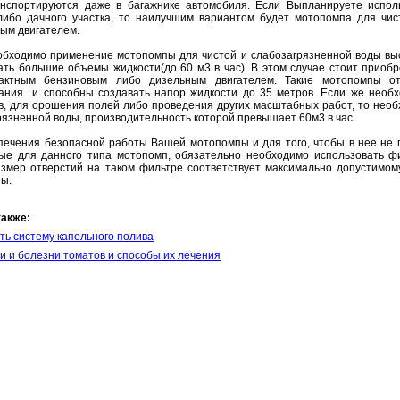
анспортируются даже в багажнике автомобиля. Если Выпланируете исполь
либо дачного участка, то наилучшим вариантом будет мотопомпа для чис
ным двигателем.
обходимо применение мотопомпы для чистой и слабозагрязненной воды выс
ть большие объемы жидкости(до 60 м3 в час). В этом случае стоит прио
тактным бензиновым либо дизельным двигателем. Такие мотопомпы от
ания и способны создавать напор жидкости до 35 метров. Если же необх
в, для орошения полей либо проведения других масштабных работ, то необ
рязненной воды, производительность которой превышает 60м3 в час.
печения безопасной работы Вашей мотопомпы и для того, чтобы в нее не 
ые для данного типа мотопомп, обязательно необходимо использовать ф
азмер отверстий на таком фильтре соответствует максимально допустимом
ы.
также:
ть систему капельного полива
и и болезни томатов и способы их лечения