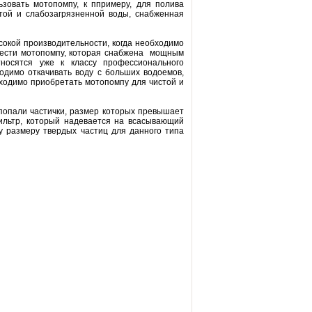
зовать мотопомпу, к ппримеру, для полива
той и слабозагрязненной воды, снабженная
окой производительности, когда необходимо
брести мотопомпу, которая снабжена мощным
носятся уже к классу профессионального
одимо откачивать воду с больших водоемов,
ходимо приобретать мотопомпу для чистой и
попали частички, размер которых превышает
ильтр, который надевается на всасывающий
у размеру твердых частиц для данного типа