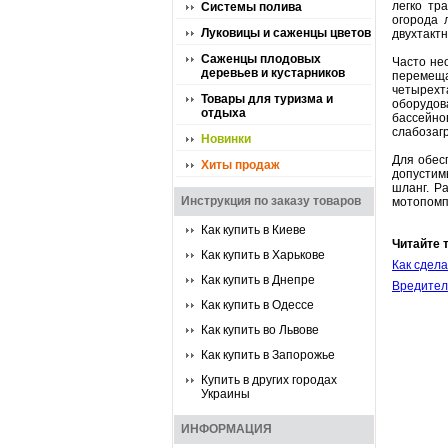
легко тр
Системы полива
огорода 
Луковицы и саженцы цветов
двухтакт
Саженцы плодовых
Часто не
деревьев и кустарников
перемеща
четырех
Товары для туризма и
оборудов
отдыха
бассейно
слабозаг
Новинки
Для обес
Хиты продаж
допустим
шланг. Р
Инструкция по заказу товаров
мотопомп
Как купить в Киеве
Читайте 
Как купить в Харькове
Как сдела
Как купить в Днепре
Вредител
Как купить в Одессе
Как купить во Львове
Как купить в Запорожье
Купить в других городах
Украины
ИНФОРМАЦИЯ