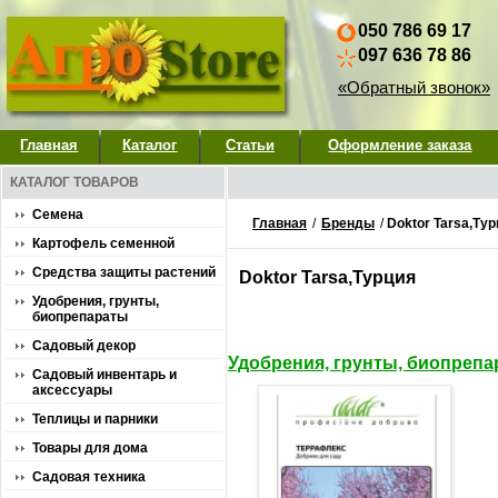
050 786 69 17
097 636 78 86
«Обратный звонок»
Главная
Каталог
Статьи
Оформление заказа
КАТАЛОГ ТОВАРОВ
Семена
Главная
/
Бренды
/
Doktor Tarsa,Ту
Картофель семенной
Средства защиты растений
Doktor Tarsa,Турция
Удобрения, грунты,
биопрепараты
Садовый декор
Удобрения, грунты, биопреп
Садовый инвентарь и
аксессуары
Теплицы и парники
Товары для дома
Садовая техника