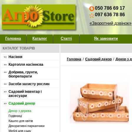
050 786 69 17
097 636 78 86
«Зворотний дзвінок»
Головна
Каталог
Статті
Як замовити
КАТАЛОГ ТОВАРІВ
Насіння
Головна
/
Садовий декор
/
Декор з 
Картопля насіннєва
Добрива, грунти,
біопрепарати
Засоби захисту рослин
Садовий інвентар і
аксесуари
Садовий декор
Декор з дерева
Годівниці
Кашпо для квітів
Декоративні парканчики
Меблі для саду