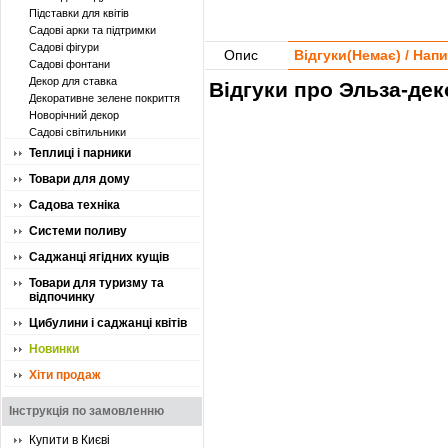
Підставки для квітів
Садові арки та підтримки
Садові фігури
Опис
Відгуки(
Немає
) / Нап
Садові фонтани
Декор для ставка
Відгуки про Эльза-дек
Декоративне зелене покриття
Новорічний декор
Садові світильники
Теплиці і парники
Товари для дому
Садова техніка
Системи поливу
Саджанці ягідних кущів
Товари для туризму та
відпочинку
Цибулини і саджанці квітів
Новинки
Хіти продаж
Інструкція по замовленню
Купити в Києві