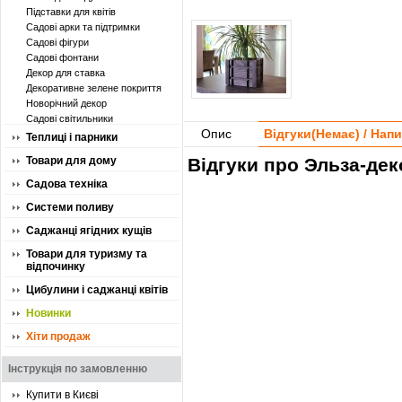
Підставки для квітів
Садові арки та підтримки
Садові фігури
Садові фонтани
Декор для ставка
Декоративне зелене покриття
Новорічний декор
Садові світильники
Опис
Відгуки(
Немає
) / Нап
Теплиці і парники
Товари для дому
Відгуки про Эльза-деко
Садова техніка
Системи поливу
Саджанці ягідних кущів
Товари для туризму та
відпочинку
Цибулини і саджанці квітів
Новинки
Хіти продаж
Інструкція по замовленню
Купити в Києві