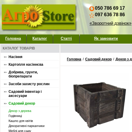
050 786 69 17
097 636 78 86
«Зворотний дзвінок»
Головна
Каталог
Статті
Як замовити
КАТАЛОГ ТОВАРІВ
Насіння
Головна
/
Садовий декор
/
Декор з 
Картопля насіннєва
Добрива, грунти,
біопрепарати
Засоби захисту рослин
Садовий інвентар і
аксесуари
Садовий декор
Декор з дерева
Годівниці
Кашпо для квітів
Декоративні парканчики
Меблі для саду