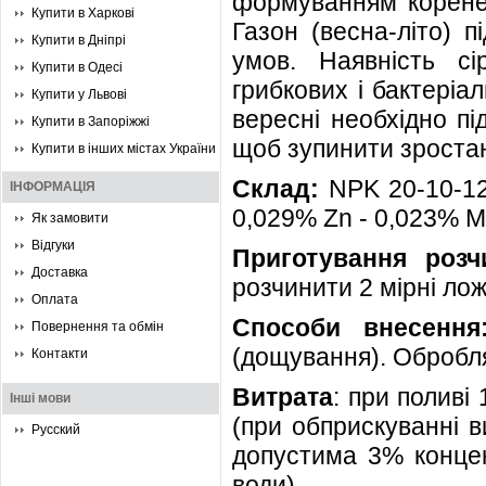
формуванням коренев
Купити в Харкові
Газон (весна-літо) 
Купити в Дніпрі
умов. Наявність сі
Купити в Одесі
грибкових і бактеріал
Купити у Львові
вересні необхідно пі
Купити в Запоріжжі
щоб зупинити зростанн
Купити в інших містах України
Склад:
NPK 20-10-12
ІНФОРМАЦІЯ
0,029% Zn - 0,023% M
Як замовити
Відгуки
Приготування розч
Доставка
розчинити 2 мірні лож
Оплата
Способи внесення
Повернення та обмін
(дощування). Оброблят
Контакти
Витрата
: при поливі
Інші мови
(при обприскуванні в
Русский
допустима 3% концен
води).