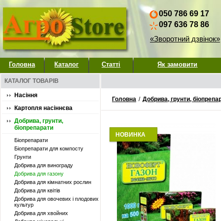
050 786 69 17
097 636 78 86
«Зворотний дзвінок»
Головна
Каталог
Статті
Як замовити
КАТАЛОГ ТОВАРІВ
Насіння
Головна
/
Добрива, грунти, біопрепа
Картопля насіннєва
Добрива, грунти,
біопрепарати
НОВИНКА
Біопрепарати
Біопрепарати для компосту
Грунти
Добрива для винограду
Добрива для газону
Добрива для кімнатних рослин
Добрива для квітів
Добрива для овочевих і плодових
культур
Добрива для хвойних