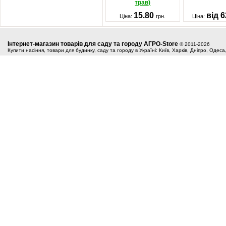
трав)
15.80
від 
Ціна:
грн.
Ціна:
Інтернет-магазин товарів для саду та городу АГРО-Store
© 2011-2026
Купити насіння, товари для будинку, саду та городу в Україні: Київ, Харків, Дніпро, Одес