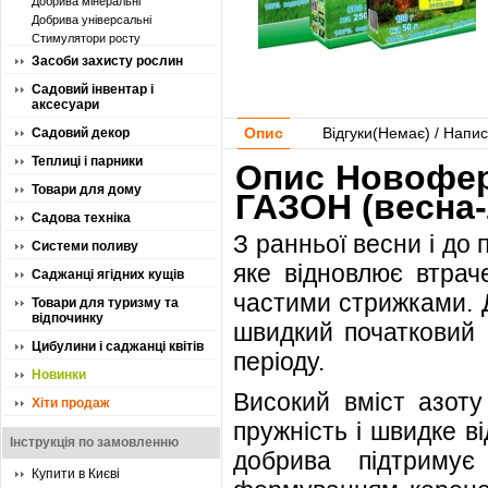
Добрива мінеральні
Добрива універсальні
Стимулятори росту
Засоби захисту рослин
Садовий інвентар і
аксесуари
Опис
Відгуки(
Немає
) / Напис
Садовий декор
Теплиці і парники
Опис Новофер
Товари для дому
ГАЗОН (весна-
Садова техніка
З ранньої весни і до
Системи поливу
яке відновлює втрач
Саджанці ягідних кущів
частими стрижками. 
Товари для туризму та
відпочинку
швидкий початковий р
Цибулини і саджанці квітів
періоду.
Новинки
Високий вміст азоту
Хіти продаж
пружність і швидке 
Інструкція по замовленню
добрива підтримує
Купити в Києві