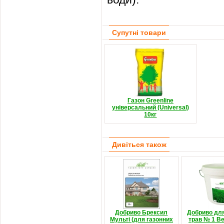
Супутні товари
Газон Greenline
універсальний (Universal)
10кг
Дивіться також
Добриво Брексил
Добриво для
Мульті (для газонних
трав № 1 Ве