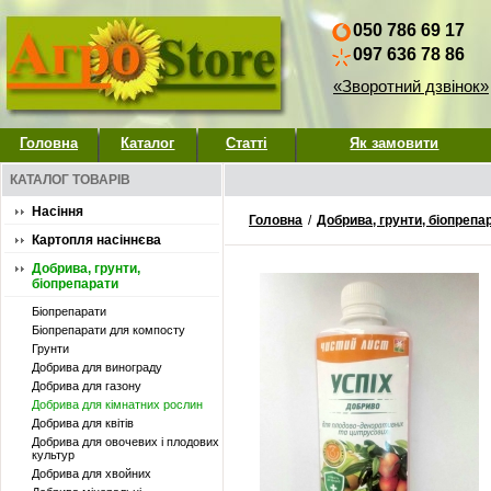
050 786 69 17
097 636 78 86
«Зворотний дзвінок»
Головна
Каталог
Статті
Як замовити
КАТАЛОГ ТОВАРІВ
Насіння
Головна
/
Добрива, грунти, біопрепа
Картопля насіннєва
Добрива, грунти,
біопрепарати
Біопрепарати
Біопрепарати для компосту
Грунти
Добрива для винограду
Добрива для газону
Добрива для кімнатних рослин
Добрива для квітів
Добрива для овочевих і плодових
культур
Добрива для хвойних