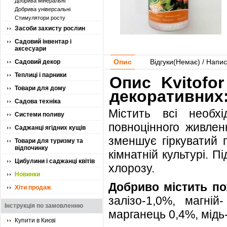
Добрива мінеральні
Добрива універсальні
Стимулятори росту
Засоби захисту рослин
Садовий інвентар і
аксесуари
Опис
Відгуки(
Немає
) / Напис
Садовий декор
Теплиці і парники
Опис Kvitofo
Товари для дому
декоративних
Садова техніка
Містить всі необхі
Системи поливу
повноцінного живлен
Саджанці ягідних кущів
зменшує гіркуватий 
Товари для туризму та
відпочинку
кімнатній культурі. 
Цибулини і саджанці квітів
хлорозу.
Новинки
Добриво містить по
Хіти продаж
залізо-1,0%, магній
Інструкція по замовленню
марганець 0,4%, мідь
Купити в Києві