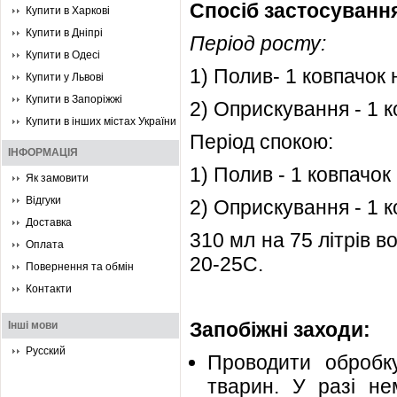
Спосіб застосуванн
Купити в Харкові
Купити в Дніпрі
Період росту:
Купити в Одесі
1) Полив- 1 ковпачок 
Купити у Львові
Купити в Запоріжжі
2) Оприскування - 1 к
Купити в інших містах України
Період спокою:
ІНФОРМАЦІЯ
1) Полив - 1 ковпачок 
Як замовити
Відгуки
2) Оприскування - 1 к
Доставка
310 мл на 75 літрів в
Оплата
20-25C.
Повернення та обмін
Контакти
Запобіжні заходи:
Інші мови
Русский
Проводити обробку
тварин. У разі не