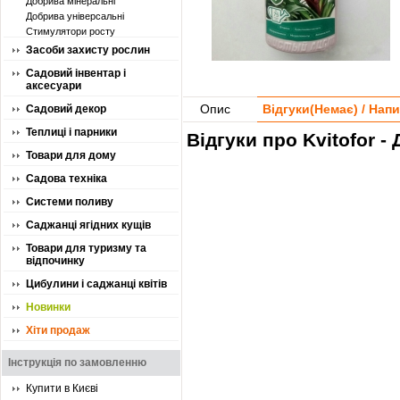
Добрива мінеральні
Добрива універсальні
Стимулятори росту
Засоби захисту рослин
Садовий інвентар і
аксесуари
Опис
Відгуки(
Немає
) / Нап
Садовий декор
Теплиці і парники
Відгуки про Kvitofor 
Товари для дому
Садова техніка
Системи поливу
Саджанці ягідних кущів
Товари для туризму та
відпочинку
Цибулини і саджанці квітів
Новинки
Хіти продаж
Інструкція по замовленню
Купити в Києві