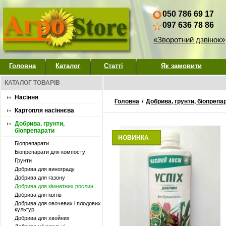
050 786 69 17
097 636 78 86
«Зворотний дзвінок»
Головна
Каталог
Статті
Як замовити
КАТАЛОГ ТОВАРІВ
Насіння
Головна
/
Добрива, грунти, біопрепа
Картопля насіннєва
Добрива, грунти,
біопрепарати
НОВИНКА
Біопрепарати
Біопрепарати для компосту
Грунти
Добрива для винограду
Добрива для газону
Добрива для кімнатних рослин
Добрива для квітів
Добрива для овочевих і плодових
культур
Добрива для хвойних