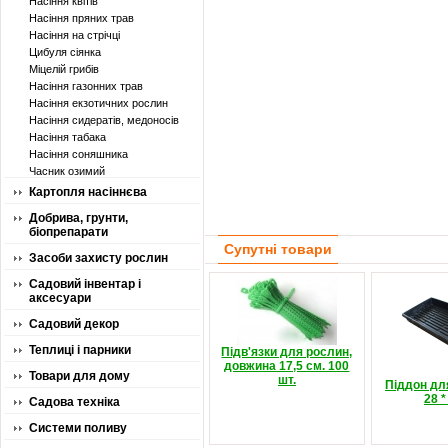
Насіння квітів
Насіння пряних трав
Насіння на стрічці
Цибуля сіянка
Міцелій грибів
Насіння газонних трав
Насіння екзотичних рослин
Насіння сидератів, медоносів
Насіння табака
Насіння соняшника
Часник озимий
Картопля насіннєва
Добрива, грунти,
біопрепарати
Супутні товари
Засоби захисту рослин
Садовий інвентар і
аксесуари
Садовий декор
Теплиці і парники
Підв'язки для рослин,
довжина 17,5 см. 100
Товари для дому
шт.
Піддон для
28 *
Садова техніка
Системи поливу