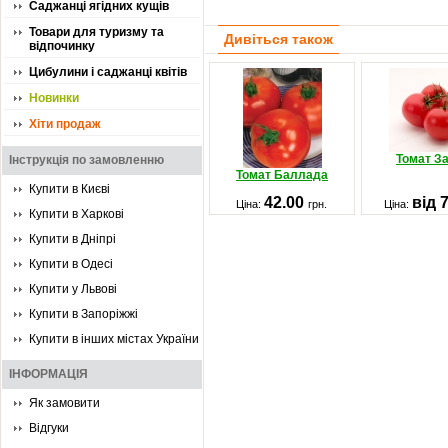
Саджанці ягідних кущів
Товари для туризму та
Дивіться також
відпочинку
Цибулини і саджанці квітів
Новинки
Хіти продаж
Томат З
Інструкція по замовленню
Томат Баллада
Купити в Києві
42.00
від 
Ціна:
грн.
Ціна:
Купити в Харкові
Купити в Дніпрі
Купити в Одесі
Купити у Львові
Купити в Запоріжжі
Купити в інших містах України
ІНФОРМАЦІЯ
Як замовити
Відгуки