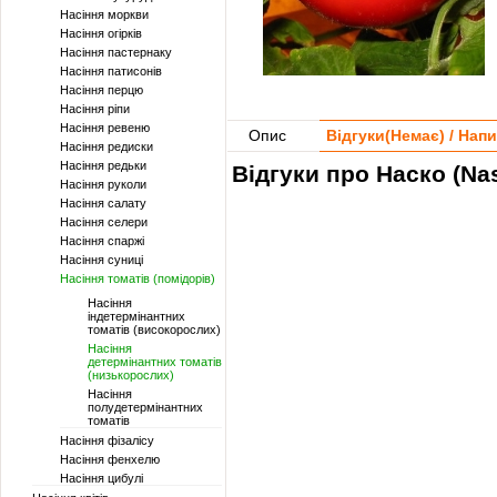
Насіння моркви
Насіння огірків
Насіння пастернаку
Насіння патисонів
Насіння перцю
Насіння ріпи
Насіння ревеню
Опис
Відгуки(
Немає
) / Нап
Насіння редиски
Насіння редьки
Відгуки про Наско (Nas
Насіння руколи
Насіння салату
Насіння селери
Насіння спаржі
Насіння суниці
Насіння томатів (помідорів)
Насіння
індетермінантних
томатів (високорослих)
Насіння
детермінантних томатів
(низькорослих)
Насіння
полудетермінантних
томатів
Насіння фізалісу
Насіння фенхелю
Насіння цибулі