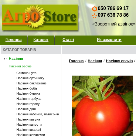
050 786 69 17
097 636 78 86
«Зворотний дзвінок»
Головна
Каталог
Статті
Як замовити
КАТАЛОГ ТОВАРІВ
Насіння
Головна
/
Насіння
/
Насіння овочів
/
Насіння овочів
Семена нута
Насіння артишоку
Насіння баклажанів
Насіння бобів
Насіння буряка
Насіння гарбуза
Насіння гороху
Насіння дині
Насіння кабачків, патисонів
Насіння кавуна
Насіння капусти
Насіння квасолі
Насіння кукурудзи