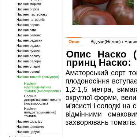
Насіння моркви
Насіння огірків
Насіння пастернаку
Насіння патисонів
Насіння перцю
Насіння ріпи
Насіння ревеню
Насіння редиски
Опис
Відгуки(
Немає
) / Напис
Насіння редьки
Опис Наско (
Насіння руколи
Насіння салату
принц Наско:
Насіння селери
Насіння спаржі
Аматорський сорт то
Насіння суниці
Насіння томатів (помідорів)
плодоносіння вступа
Насіння
індетермінантних
1,2-1,5 метра, вима
томатів (високорослих)
округлої форми, вели
Насіння
детермінантних томатів
(низькорослих)
м'ясисті і солодкі н
Насіння
відмінними смакови
полудетермінантних
томатів
захворювань томатів.
Насіння фізалісу
Насіння фенхелю
Насіння цибулі