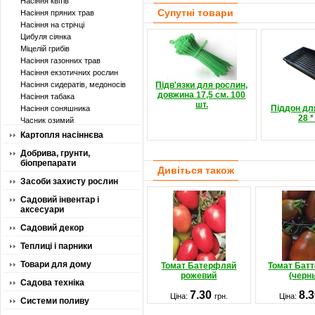
Насіння квітів
Супутні товари
Насіння пряних трав
Насіння на стрічці
Цибуля сіянка
Міцелій грибів
Насіння газонних трав
Насіння екзотичних рослин
Насіння сидератів, медоносів
Підв'язки для рослин,
довжина 17,5 см. 100
Насіння табака
шт.
Піддон для
Насіння соняшника
28 *
Часник озимий
Картопля насіннєва
Добрива, грунти,
біопрепарати
Дивіться також
Засоби захисту рослин
Садовий інвентар і
аксесуари
Садовий декор
Теплиці і парники
Товари для дому
Томат Батерфляй
Томат Бат
рожевий
(черн
Садова техніка
7.30
8.
Ціна:
грн.
Ціна:
Системи поливу