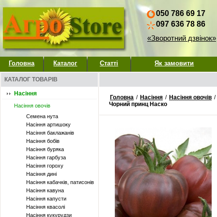
050 786 69 17
097 636 78 86
«Зворотний дзвінок»
Головна
Каталог
Статті
Як замовити
КАТАЛОГ ТОВАРІВ
Насіння
Головна
/
Насіння
/
Насіння овочів
/
Чорний принц Наско
Насіння овочів
Семена нута
Насіння артишоку
Насіння баклажанів
Насіння бобів
Насіння буряка
Насіння гарбуза
Насіння гороху
Насіння дині
Насіння кабачків, патисонів
Насіння кавуна
Насіння капусти
Насіння квасолі
Насіння кукурудзи