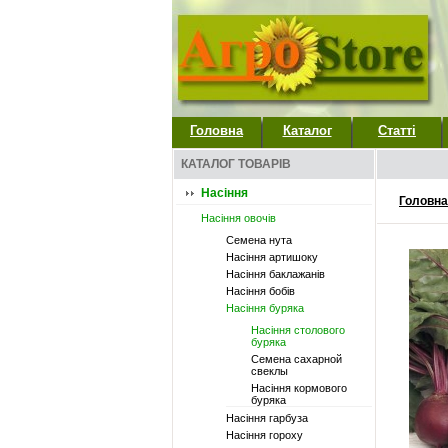
Головна
Каталог
Статті
КАТАЛОГ ТОВАРІВ
Насіння
Головна
Насіння овочів
Семена нута
Насіння артишоку
Насіння баклажанів
Насіння бобів
Насіння буряка
Насіння столового
буряка
Семена сахарной
свеклы
Насіння кормового
буряка
Насіння гарбуза
Насіння гороху