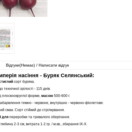
Відгуки(
Немає
) / Написати відгук
мперія насіння - Буряк Селянський:
стиглий
сорт буряка.
до технічної зрілості - 115 днів.
д плоскоокруглої форми,
масою
500-600 г.
абарвлення темно - червоне, внутрішнє - червоно-фіолетове.
й смак. Сорт стійкий до стрілкування.
й для
переробки та тривалого зберігання.
 глибина 2-3 см, витрата 1-2 гр. / м.кв., збирання IX-X.