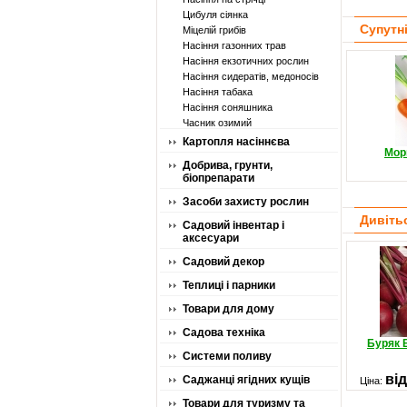
Цибуля сіянка
Супутн
Міцелій грибів
Насіння газонних трав
Насіння екзотичних рослин
Насіння сидератів, медоносів
Насіння табака
Насіння соняшника
Часник озимий
Картопля насіннєва
Мор
Добрива, грунти,
біопрепарати
Засоби захисту рослин
Дивіть
Садовий інвентар і
аксесуари
Садовий декор
Теплиці і парники
Товари для дому
Садова техніка
Буряк 
Системи поливу
від
Саджанці ягідних кущів
Ціна:
Товари для туризму та