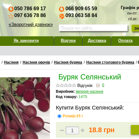
Графік 
050 786 69 17
066 909 65 59
пн-пт:
097 636 78 86
093 063 58 84
сб,вс:
«Зворотний дзвінок»
Як замовити
Відгуки
Доставка
Оплата
/
Насіння
/
Насіння овочів
/
Насіння буряка
/
Насіння столового буряка
/
Буряк Селянський
Відгуків:
0
Виробник:
Імперія насіння
Код товару:
1475
Купити Буряк Селянський:
Розмір:25 г
18.8 грн