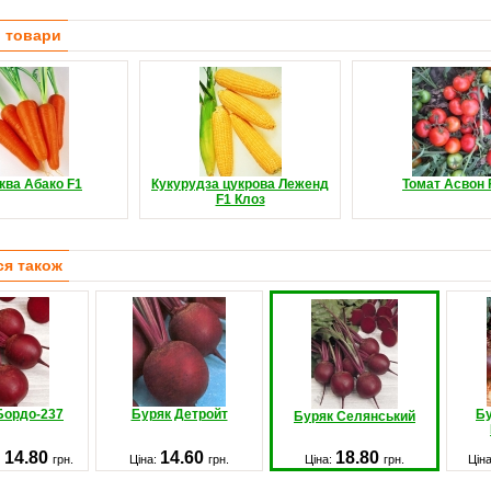
і товари
ква Абако F1
Кукурудза цукрова Леженд
Томат Асвон 
F1 Клоз
ся також
Бордо-237
Буряк Детройт
Бу
Буряк Селянський
 14.80
14.60
18.80
грн.
Ціна:
грн.
Ціна:
грн.
Цін