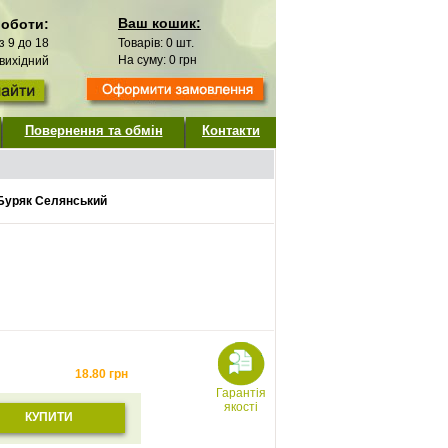
Ваш кошик:
роботи:
 з 9 до 18
Товарів:
0
шт.
На суму:
0
грн
 вихідний
Повернення та обмін
Контакти
Буряк Селянський
18.80
грн
Гарантія
якості
КУПИТИ