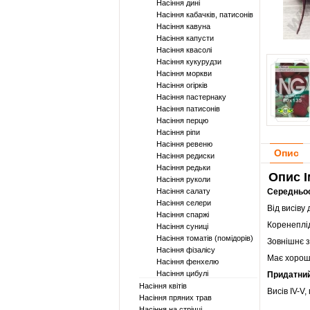
Насіння дині
Насіння кабачків, патисонів
Насіння кавуна
Насіння капусти
Насіння квасолі
Насіння кукурудзи
Насіння моркви
Насіння огірків
Насіння пастернаку
Насіння патисонів
Насіння перцю
Насіння ріпи
Насіння ревеню
Опис
Насіння редиски
Насіння редьки
Опис І
Насіння руколи
Насіння салату
Середньо
Насіння селери
Від висіву 
Насіння спаржі
Коренеплі
Насіння суниці
Насіння томатів (помідорів)
Зовнішнє з
Насіння фізалісу
Має хороши
Насіння фенхелю
Насіння цибулі
Придатни
Насіння квітів
Висів IV-V,
Насіння пряних трав
Насіння на стрічці