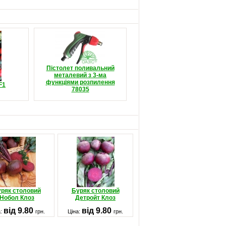
Пістолет поливальний
металевий з 3-ма
функціями розпилення
F1
78035
ряк столовий
Буряк столовий
Нобол Клоз
Детройт Клоз
від 9.80
від 9.80
а:
грн.
Ціна:
грн.