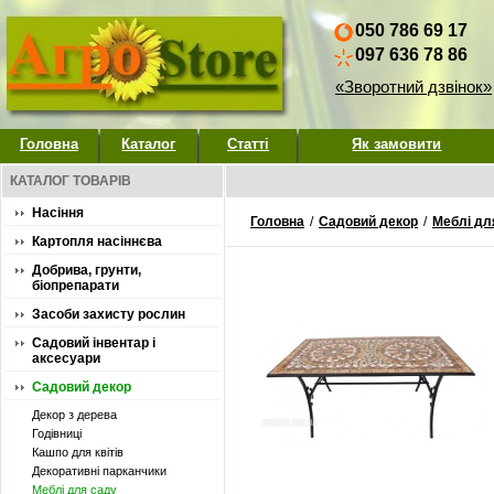
050 786 69 17
097 636 78 86
«Зворотний дзвінок»
Головна
Каталог
Статті
Як замовити
КАТАЛОГ ТОВАРІВ
Насіння
Головна
/
Садовий декор
/
Меблі дл
Картопля насіннєва
Добрива, грунти,
біопрепарати
Засоби захисту рослин
Садовий інвентар і
аксесуари
Садовий декор
Декор з дерева
Годівниці
Кашпо для квітів
Декоративні парканчики
Меблі для саду