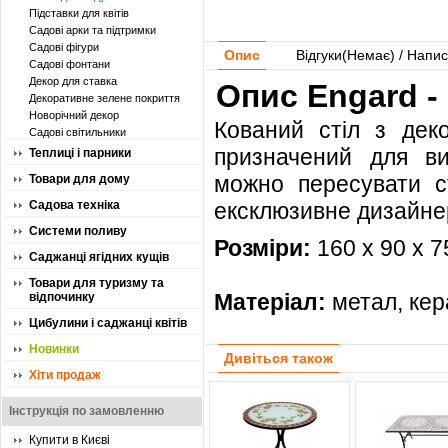
Підставки для квітів
Садові арки та підтримки
Садові фігури
Опис
Відгуки(
Немає
) / Напис
Садові фонтани
Декор для ставка
Опис Engard - 
Декоративне зелене покриття
Новорічний декор
Кований стіл з дек
Садові світильники
призначений для вик
Теплиці і парники
можно пересувати ст
Товари для дому
Садова техніка
ексклюзивне дизайнер
Системи поливу
Розміри:
160 х 90 х 7
Саджанці ягідних кущів
Товари для туризму та
Матеріал:
метал, кер
відпочинку
Цибулини і саджанці квітів
Новинки
Дивіться також
Хіти продаж
Інструкція по замовленню
Купити в Києві