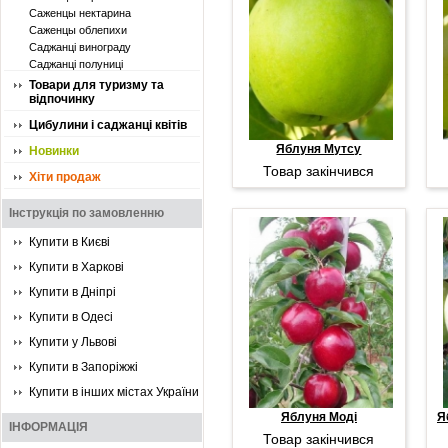
Саженцы нектарина
Саженцы облепихи
Саджанці винограду
Саджанці полуниці
Товари для туризму та
відпочинку
Цибулини і саджанці квітів
Яблуня Мутсу
Новинки
Товар закінчився
Хіти продаж
Інструкція по замовленню
Купити в Києві
Купити в Харкові
Купити в Дніпрі
Купити в Одесі
Купити у Львові
Купити в Запоріжжі
Купити в інших містах України
Яблуня Моді
Я
ІНФОРМАЦІЯ
Товар закінчився