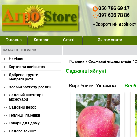
050 786 69 17
097 636 78 86
«Зворотний дзвінок»
Головна
Каталог
Статті
Як замовити
КАТАЛОГ ТОВАРІВ
Насіння
Головна
/
Саджанці ягідних кущів
/
С
Картопля насіннєва
Саджанці яблуні
Добрива, грунти,
біопрепарати
Виробники:
Украина
Всі 
Засоби захисту рослин
Садовий інвентар і
аксесуари
Садовий декор
Теплиці і парники
Товари для дому
Садова техніка