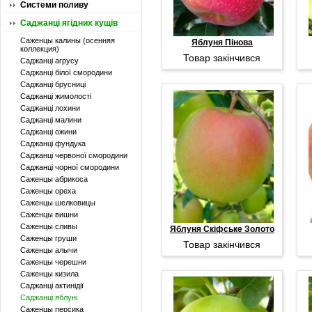
Системи поливу
Саджанці ягідних кущів
Саженцы калины (осенняя
Яблуня Пінова
коллекция)
Товар закінчився
Саджанці агрусу
Саджанці білої смородини
Саджанці брусниці
Саджанці жимолості
Саджанці лохини
Саджанці малини
Саджанці ожини
Саджанці фундука
Саджанці червоної смородини
Саджанці чорної смородини
Саженцы абрикоса
Саженцы ореха
Саженцы шелковицы
Саженцы вишни
Саженцы сливы
Яблуня Скіфське Золото
Саженцы груши
Товар закінчився
Саженцы алычи
Саженцы черешни
Саженцы кизила
Саджанці актинідії
Саджанці яблуні
Саженцы персика