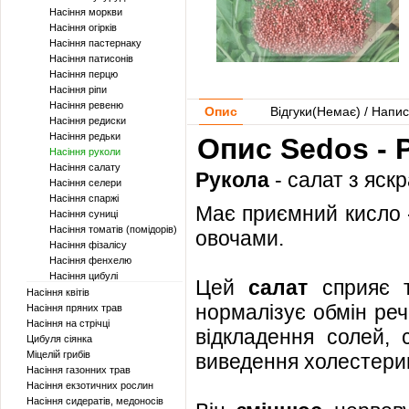
Насіння моркви
Насіння огірків
Насіння пастернаку
Насіння патисонів
Насіння перцю
Насіння ріпи
Насіння ревеню
Опис
Відгуки(
Немає
) / Напис
Насіння редиски
Насіння редьки
Опис Sedos - 
Насіння руколи
Насіння салату
Рукола
- салат з яск
Насіння селери
Насіння спаржі
Має приємний кисло 
Насіння суниці
Насіння томатів (помідорів)
овочами.
Насіння фізалісу
Насіння фенхелю
Насіння цибулі
Цей
салат
сприяє т
Насіння квітів
нормалізує обмін реч
Насіння пряних трав
Насіння на стрічці
відкладення солей, 
Цибуля сіянка
Міцелій грибів
виведення холестерину
Насіння газонних трав
Насіння екзотичних рослин
Насіння сидератів, медоносів