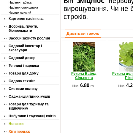
Він
зміцнює
нервову
Насіння табака
вирощування. Чи не б
Насіння соняшника
Часник озимий
строків.
Картопля насіннєва
Добрива, грунти,
біопрепарати
Дивіться також
Засоби захисту рослин
Садовий інвентар і
аксесуари
Садовий декор
Теплиці і парники
Товари для дому
Рукола Вайлд
Рукола дел
Сільветта
Пікн
Садова техніка
6.80
4.
Ціна:
грн.
Ціна:
Системи поливу
Саджанці ягідних кущів
Товари для туризму та
відпочинку
Цибулини і саджанці квітів
Новинки
Хіти продаж