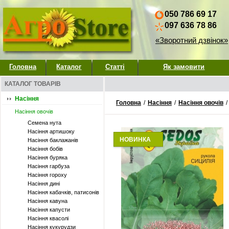
050 786 69 17
097 636 78 86
«Зворотний дзвінок»
Головна
Каталог
Статті
Як замовити
КАТАЛОГ ТОВАРІВ
Насіння
Головна
/
Насіння
/
Насіння овочів
/
Насіння овочів
Семена нута
Насіння артишоку
НОВИНКА
Насіння баклажанів
Насіння бобів
Насіння буряка
Насіння гарбуза
Насіння гороху
Насіння дині
Насіння кабачків, патисонів
Насіння кавуна
Насіння капусти
Насіння квасолі
Насіння кукурудзи