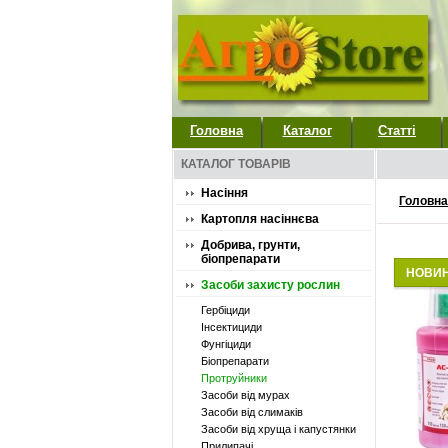
Головна
Каталог
Статті
КАТАЛОГ ТОВАРІВ
Насіння
Головна
Картопля насіннєва
Добрива, грунти,
біопрепарати
НОВИ
Засоби захисту рослин
Гербіциди
Інсектициди
Фунгіциди
Біопрепарати
Протруйники
Засоби від мурах
Засоби від слимаків
Засоби від хруща і капустянки
Прилипачі