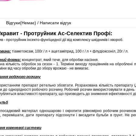
Відгуки(
Немає
) / Написати відгук
кравит - Протруйник Ас-Селектив Профі:
в - протруйник інсекто-фунгіцидної дії від комплексу шкідників і хвороб.
овина:
тіаметоксам, 100г / л + ацетаміприд, 100 г / л + флудіоксоніл, 20г / л.
ний форма:
концентрат, який тече, для обробки насіння.
а кількість обробок за сезон - 1. Терміни виходу працівників на оброблені
рміни від часу обробки до збору врожаю - не вимагає.
ння робочого розчину
ристанням препарат ретельно збовтати. Розрахована кількість препарату (ди
 до однорідності робочого розчину. Робочий розчин використовувати в день 
 губляться властивості препарату, що призводить до зниження ефективності ді
ульб
 посадковий матеріал одношарово і окропити рівномірно робочим розчино
), перемішати, дати препарату підсохнути і висадити бульби в грунт. Не р
ня кореневої системи