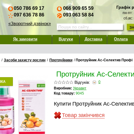
Графік 
050 786 69 17
066 909 65 59
пн-пт:
097 636 78 86
093 063 58 84
сб,вс:
«Зворотний дзвінок»
Як замовити
Відгуки
Доставка
Оплата
/
Засоби захисту рослин
/
Протруйники
/
Протруйник Ас-Селектив Профі
Протруйник Ас-Селект
НКА
Відгуків:
0
Виробник:
Укравит
Код товару:
9045
Купити Протруйник Ас-Селекти
Товар закінчився