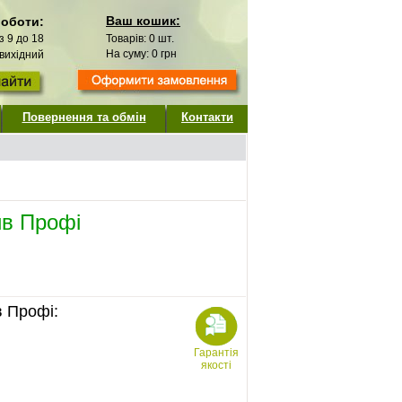
Ваш кошик:
роботи:
 з 9 до 18
Товарів:
0
шт.
На суму:
0
грн
 вихідний
Повернення та обмін
Контакти
ив Профі
в Профі:
Гарантія
якості