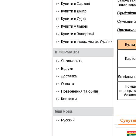
Замочуван
Купити в Харкові
тільки кор
Купити в Дніпрі
Сумісніс
Купити в Одесі
Сумісний з
Купити у Львові
Призначен
Купити в Запоріжжі
Купити в інших містах України
Культ
ІНФОРМАЦІЯ
Карто
Як замовити
Відгуки
Доставка
До відома
Оплата
Помід
перець, к
Повернення та обмін
бакла
Контакти
Інші мови
Супутн
Русский