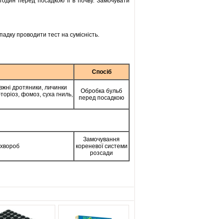
годин перед посадкою її в почву. Замочувати
падку проводити тест на сумісність.
Спосіб
вжні дротяники, личинки
Обробка бульб
торіоз, фомоз, суха гниль,
перед посадкою
Замочування
 хвороб
кореневої системи
розсади