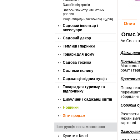
Засоби від кротів
Засоби захисту кімнатних
рослин
Родентициди (засоби від щурів)
Опис
Садовий інвентар і
аксесуари
Опис У
Садовий декор
Ас-Селекти
Теплиці і парники
Діюча реч
Товари для дому
Препарат
Садова техніка
Максимальн
робіт і те
Системи поливу
Саджанці ягідних кущів
Приготува
Товари для туризму та
Перед вико
відпочинку
перемішати
зберіганні
Цибулини і саджанці квітів
Обробка б
Новинки
Розкласти
Хіти продаж
механізму
картоплі.
Інструкція по замовленню
Замочуван
Купити в Києві