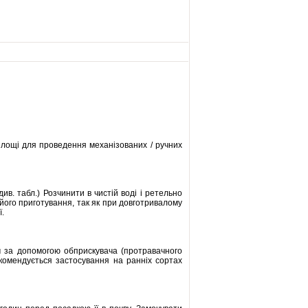
 площі для проведення механізованих / ручних
в. табл.) Розчинити в чистій воді і ретельно
його приготування, так як при довготривалому
ї.
м за допомогою обприскувача (протравачного
екомендується застосування на ранніх сортах