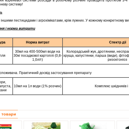
ня кореневої системи розсади в робочому розчині проводять протягом 3-4 
еневу систему!
ть
 іншими пестицидами і агрохімікатами, крім лужних. У кожному конкретному ви
ня і норма витрати
ура
Норма витрат
Спектр дії
30мл на 400-500мл води на
Колорадський жук, дротяники, неспра
пля
30кг посадкової картоплі (0,8-
хруща, капустянки, парша (види), фітоф
1,0л/т)
ризоктоніоз
 споживача. Практичний досвід застосування препарату
ори,
апуста,
10мл на 1л води (1% розчин)
Комплекс шкідників і
жани
і товари