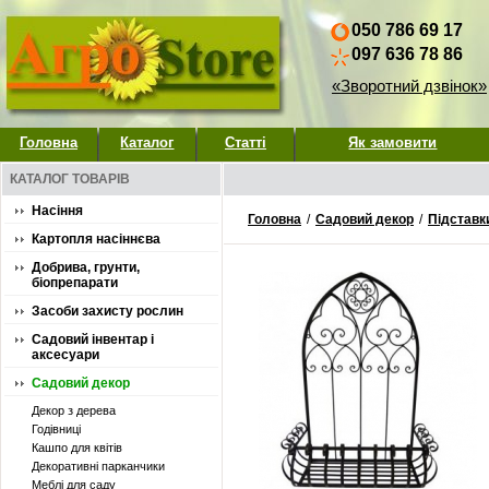
050 786 69 17
097 636 78 86
«Зворотний дзвінок»
Головна
Каталог
Статті
Як замовити
КАТАЛОГ ТОВАРІВ
Насіння
Головна
/
Садовий декор
/
Підставки
Картопля насіннєва
Добрива, грунти,
біопрепарати
Засоби захисту рослин
Садовий інвентар і
аксесуари
Садовий декор
Декор з дерева
Годівниці
Кашпо для квітів
Декоративні парканчики
Меблі для саду