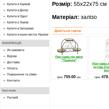
Розмір:
55х22х75 см
Купити в Харкові
Купити в Дніпрі
Матеріал:
залізо
Купити в Одесі
Купити у Львові
Купити в Запоріжжі
Дивіться також
Купити в інших містах України
ІНФОРМАЦІЯ
Як замовити
Відгуки
Підставка під квіти
"Троянди"
Доставка
Підставка д
кутова Ал
Оплата
біл
Повернення та обмін
755.00
479
Ціна:
грн.
Ціна:
Контакти
Інші мови
Русский