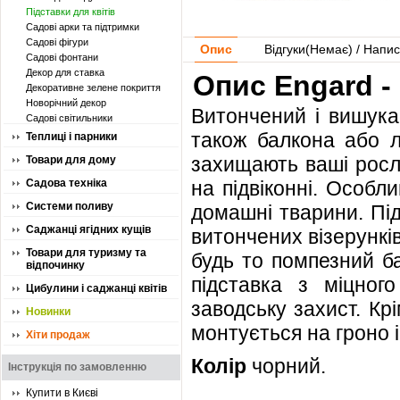
Підставки для квітів
Садові арки та підтримки
Садові фігури
Опис
Відгуки(
Немає
) / Напис
Садові фонтани
Декор для ставка
Опис Engard - 
Декоративне зелене покриття
Новорічний декор
Витончений і вишука
Садові світильники
також балкона або ло
Теплиці і парники
захищають ваші росл
Товари для дому
Садова техніка
на підвіконні. Особл
Системи поливу
домашні тварини. Пі
Саджанці ягідних кущів
витончених візерунків
Товари для туризму та
будь то помпезний ба
відпочинку
підставка з міцног
Цибулини і саджанці квітів
заводську захист. Кр
Новинки
монтується на гроно і
Хіти продаж
Колір
чорний.
Інструкція по замовленню
Купити в Києві