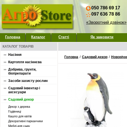
050 786 69 17
097 636 78 86
«Зворотний дзвінок»
Головна
Каталог
Статті
Як замовити
КАТАЛОГ ТОВАРІВ
Насіння
Головна
/
Садовий декор
/
Новорічн
Картопля насіннєва
Добрива, грунти,
біопрепарати
Засоби захисту рослин
Садовий інвентар і
аксесуари
Садовий декор
Декор з дерева
Годівниці
Кашпо для квітів
Декоративні парканчики
Меблі для саду