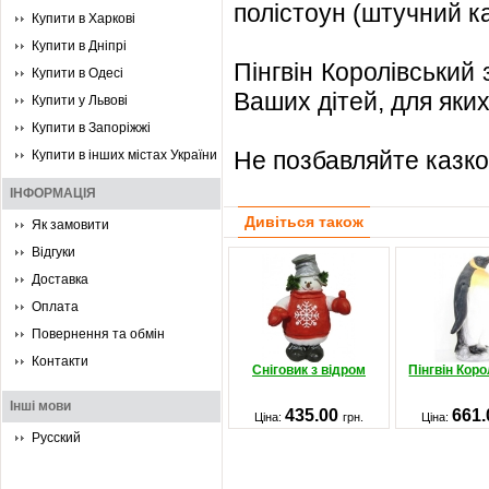
полістоун (штучний кам
Купити в Харкові
Купити в Дніпрі
Пінгвін Королівський
Купити в Одесі
Ваших дітей, для яки
Купити у Львові
Купити в Запоріжжі
Не позбавляйте казков
Купити в інших містах України
ІНФОРМАЦІЯ
Дивіться також
Як замовити
Відгуки
Доставка
Оплата
Повернення та обмін
Контакти
Сніговик з відром
Пінгвін Кор
Інші мови
435.00
661
Ціна:
грн.
Ціна:
Русский