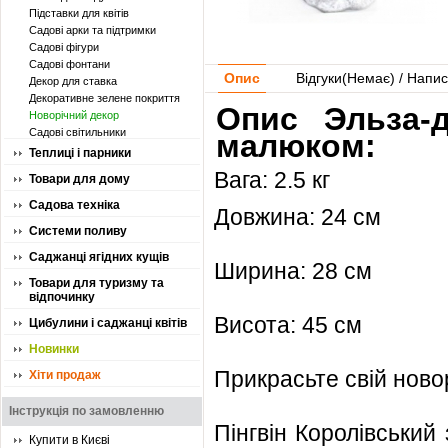
Підставки для квітів
Садові арки та підтримки
Садові фігури
Садові фонтани
Опис
Відгуки(
Немає
) / Напис
Декор для ставка
Декоративне зелене покриття
Опис Эльза-д
Новорічний декор
Садові світильники
малюком:
Теплиці і парники
Вага: 2.5 кг
Товари для дому
Садова техніка
Довжина: 24 см
Системи поливу
Саджанці ягідних кущів
Ширина: 28 см
Товари для туризму та
відпочинку
Висота: 45 см
Цибулини і саджанці квітів
Новинки
Прикрасьте свій новор
Хіти продаж
Інструкція по замовленню
Пінгвін Королівський
Купити в Києві