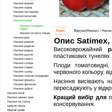
Насіння моркви
Насіння огірків
Насіння пастернаку
Насіння патисонів
Насіння перцю
Насіння солодкого
перцю
Опис
Відгуки(
Немає
) / Напис
Насіння гострого перцю
Насіння ріпи
Опис Satimex,
Насіння ревеню
Насіння редиски
Високоврожайний
р
Насіння редьки
пластикових тунелях.
Насіння руколи
Насіння салату
Насіння селери
Плоди томатовидні,
Насіння спаржі
червоного кольору, в
Насіння суниці
Насіння томатів (помідорів)
Насіння висівають н
Насіння фізалісу
Насіння фенхелю
пересаджують у відкр
Насіння цибулі
Насіння квітів
Кращий вибір для
п
Насіння пряних трав
Насіння на стрічці
консервування.
Цибуля сіянка
Міцелій грибів