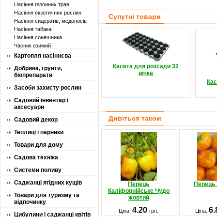
Насіння газонних трав
Насіння екзотичних рослин
Супутні товари
Насіння сидератів, медоносів
Насіння табака
Насіння соняшника
Часник озимий
Картопля насіннєва
Касета для розсади 32
Добрива, грунти,
вічка
біопрепарати
Кас
Засоби захисту рослин
Садовий інвентар і
аксесуари
Дивіться також
Садовий декор
Теплиці і парники
Товари для дому
Садова техніка
Системи поливу
Саджанці ягідних кущів
Перець
Перець 
Каліфорнійське Чудо
Товари для туризму та
жовтий
відпочинку
4.20
6
Ціна:
грн.
Ціна:
Цибулини і саджанці квітів