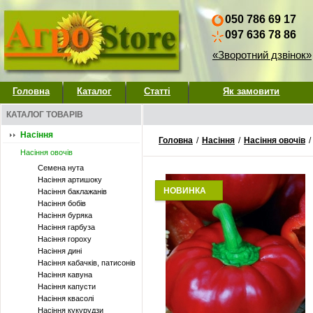
050 786 69 17
097 636 78 86
«Зворотний дзвінок»
Головна
Каталог
Статті
Як замовити
КАТАЛОГ ТОВАРІВ
Насіння
Головна
/
Насіння
/
Насіння овочів
/
Насіння овочів
Семена нута
Насіння артишоку
НОВИНКА
Насіння баклажанів
Насіння бобів
Насіння буряка
Насіння гарбуза
Насіння гороху
Насіння дині
Насіння кабачків, патисонів
Насіння кавуна
Насіння капусти
Насіння квасолі
Насіння кукурудзи