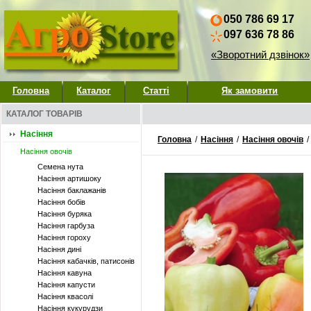
050 786 69 17
097 636 78 86
«Зворотний дзвінок»
Головна
Каталог
Статті
Як замовити
КАТАЛОГ ТОВАРІВ
Насіння
Головна
/
Насіння
/
Насіння овочів
/
Насіння овочів
Семена нута
Насіння артишоку
Насіння баклажанів
Насіння бобів
Насіння буряка
Насіння гарбуза
Насіння гороху
Насіння дині
Насіння кабачків, патисонів
Насіння кавуна
Насіння капусти
Насіння квасолі
Насіння кукурудзи