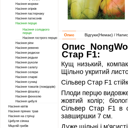
Насіння моркви
Насіння огірків
Насіння пастернаку
Насіння патисонів
Насіння перцю
Насіння солодкого
перцю
Опис
Відгуки(
Немає
) / Напис
Насіння гострого перцю
Насіння ріпи
Опис NongWoo
Насіння ревеню
Стар F1:
Насіння редиски
Насіння редьки
Кущ низький, компак
Насіння руколи
Насіння салату
Щільно укритий листо
Насіння селери
Насіння спаржі
Сільвер Стар F1 стій
Насіння суниці
Насіння томатів (помідорів)
Плоди перцю видовжен
Насіння фізалісу
Насіння фенхелю
жовтий колір; біоло
Насіння цибулі
Насіння квітів
Сільвер Стар F1 в
Насіння пряних трав
завширшки 7 см.
Насіння на стрічці
Цибуля сіянка
Дуже щільні і м'ясист
Міцелій грибів