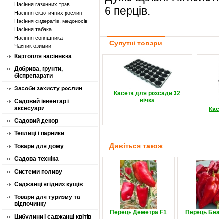
Насіння газонних трав
6 перців.
Насіння екзотичних рослин
Насіння сидератів, медоносів
Насіння табака
Насіння соняшника
Супутні товари
Часник озимий
Картопля насіннєва
Добрива, грунти,
біопрепарати
Засоби захисту рослин
Касета для розсади 32
вічка
Садовий інвентар і
аксесуари
Кас
Садовий декор
Теплиці і парники
Дивіться також
Товари для дому
Садова техніка
Системи поливу
Саджанці ягідних кущів
Товари для туризму та
відпочинку
Перець Деметра F1
Перець Беа
Цибулини і саджанці квітів