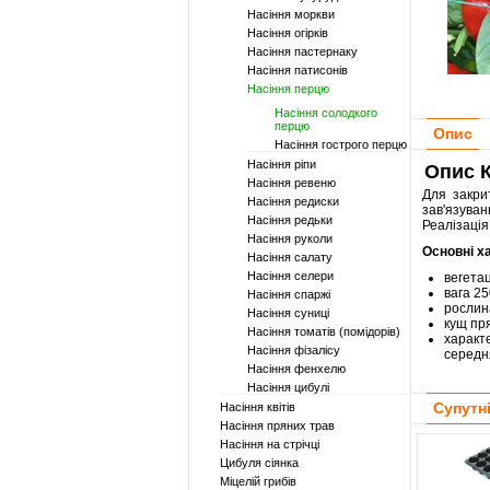
Насіння моркви
Насіння огірків
Насіння пастернаку
Насіння патисонів
Насіння перцю
Насіння солодкого
перцю
Опис
Насіння гострого перцю
Насіння ріпи
Опис К
Насіння ревеню
Для закрит
Насіння редиски
зав'язува
Насіння редьки
Реалізація 
Насіння руколи
Основні х
Насіння салату
Насіння селери
вегетац
вага 25
Насіння спаржі
рослин
Насіння суниці
кущ пр
Насіння томатів (помідорів)
характе
Насіння фізалісу
середня
Насіння фенхелю
Насіння цибулі
Супутн
Насіння квітів
Насіння пряних трав
Насіння на стрічці
Цибуля сіянка
Міцелій грибів