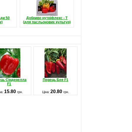
ади 50
Добриво нутріфлекс - Т
м)
(для пасльонових культур)
ць Сіндерелла
Перець Бея F1
F1
15.80
20.80
на:
грн.
Ціна:
грн.