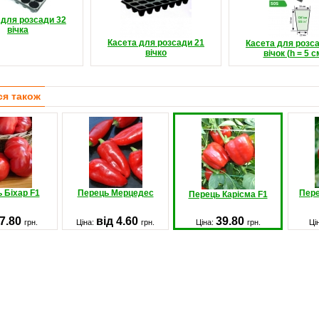
 для розсади 32
вічка
Касета для розсади 21
Касета для розс
вічко
вічок (h = 5 с
ся також
 Біхар F1
Перець Мерцедес
Пере
Перець Карісма F1
7.80
від 4.60
39.80
грн.
Ціна:
грн.
Ціна:
грн.
Ці