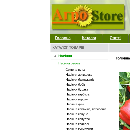
Головна
Каталог
Статті
КАТАЛОГ ТОВАРІВ
Насіння
Головна
Насіння овочів
Семена нута
Насіння артишоку
Насіння баклажанів
Насіння бобів
Насіння буряка
Насіння гарбуза
Насіння гороху
Насіння дині
Насіння кабачків, патисонів
Насіння кавуна
Насіння капусти
Насіння квасолі
Насіння кукурудзи