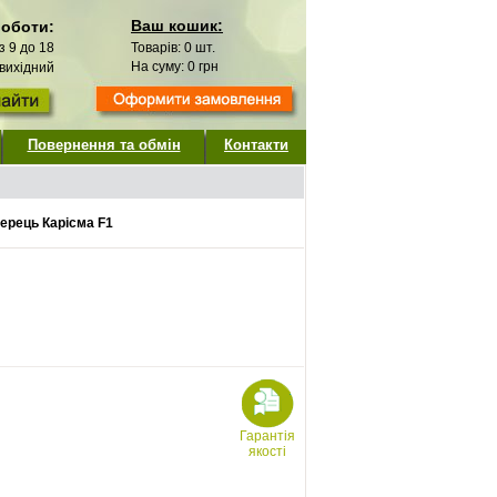
Ваш кошик:
роботи:
 з 9 до 18
Товарів:
0
шт.
На суму:
0
грн
 вихідний
Повернення та обмін
Контакти
ерець Карісма F1
Гарантія
якості