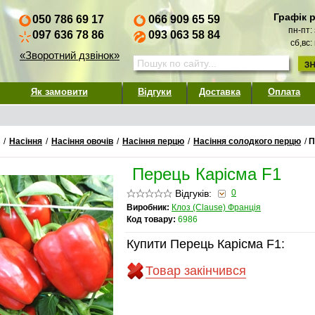
Графік 
050 786 69 17
066 909 65 59
пн-пт:
097 636 78 86
093 063 58 84
сб,вс:
«Зворотний дзвінок»
Як замовити
Відгуки
Доставка
Оплата
/
Насіння
/
Насіння овочів
/
Насіння перцю
/
Насіння солодкого перцю
/
П
Перець Карісма F1
Відгуків:
0
Виробник:
Клоз (Clause) Франція
Код товару:
6986
Купити Перець Карісма F1:
Товар закінчився