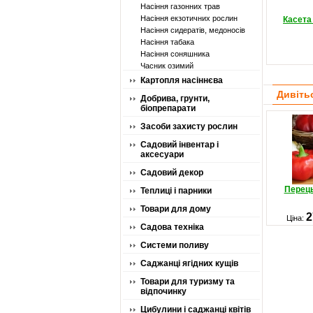
Насіння газонних трав
Насіння екзотичних рослин
Касета
Насіння сидератів, медоносів
Насіння табака
Насіння соняшника
Часник озимий
Картопля насіннєва
Дивіть
Добрива, грунти,
біопрепарати
Засоби захисту рослин
Садовий інвентар і
аксесуари
Садовий декор
Перець
Теплиці і парники
Товари для дому
2
Ціна:
Садова техніка
Системи поливу
Саджанці ягідних кущів
Товари для туризму та
відпочинку
Цибулини і саджанці квітів