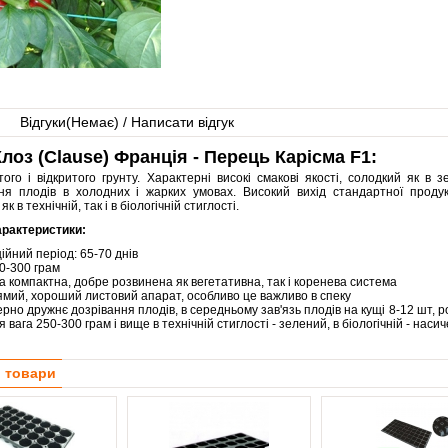
Відгуки(
Немає
) / Написати відгук
лоз (Clause) Франція - Перець Карісма F1:
ого і відкритого грунту. Характерні високі смакові якості, солодкий як в з
ння плодів в холодних і жарких умовах. Високий вихід стандартної продук
як в технічній, так і в біологічній стиглості.
арактеристики:
ійний період: 65-70 днів
0-300 грам
а компактна, добре розвинена як вегетативна, так і коренева система
ямий, хороший листовий апарат, особливо це важливо в спеку
рно дружнє дозрівання плодів, в середньому зав'язь плодів на кущі 8-12 шт, р
 вага 250-300 грам і вище в технічній стиглості - зелений, в біологічній - нас
і товари