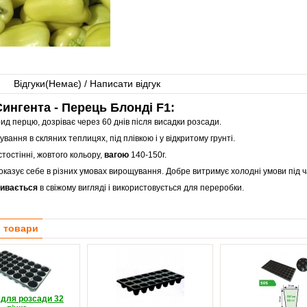
Відгуки(
Немає
) / Написати відгук
ингента - Перець Блонді F1:
рид перцю, дозріває через 60 днів після висадки розсади.
вання в скляних теплицях, під плівкою і у відкритому грунті.
тостінні, жовтого кольору,
вагою
140-150г.
оказує себе в різних умовах вирощування. Добре витримує холодні умови під ча
ивається
в свіжому вигляді і використовується для переробки.
і товари
 для розсади 32