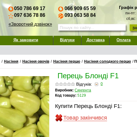
Графік 
050 786 69 17
066 909 65 59
пн-пт:
097 636 78 86
093 063 58 84
сб,вс:
«Зворотний дзвінок»
Як замовити
Відгуки
Доставка
Оплата
/
Насіння
/
Насіння овочів
/
Насіння перцю
/
Насіння солодкого перцю
/
П
Перець Блонді F1
Відгуків:
0
Виробник:
Сингента
Код товару:
5129
Купити Перець Блонді F1:
Товар закінчився