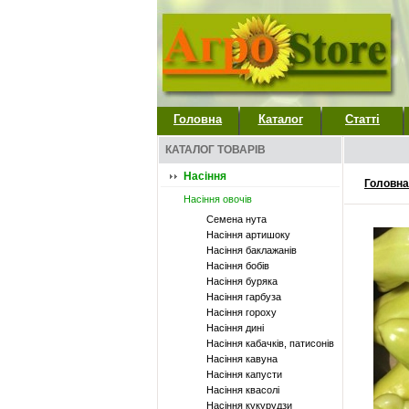
Головна
Каталог
Статті
КАТАЛОГ ТОВАРІВ
Насіння
Головна
Насіння овочів
Семена нута
Насіння артишоку
Насіння баклажанів
Насіння бобів
Насіння буряка
Насіння гарбуза
Насіння гороху
Насіння дині
Насіння кабачків, патисонів
Насіння кавуна
Насіння капусти
Насіння квасолі
Насіння кукурудзи