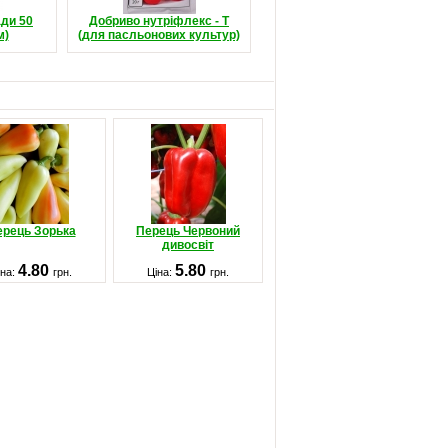
ади 50
Добриво нутріфлекс - Т
м)
(для пасльонових культур)
ерець Зорька
Перець Червоний
дивосвіт
4.80
5.80
іна:
грн.
Ціна:
грн.