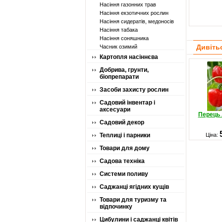
Насіння газонних трав
Насіння екзотичних рослин
Насіння сидератів, медоносів
Насіння табака
Насіння соняшника
Дивіть
Часник озимий
Картопля насіннєва
Добрива, грунти,
біопрепарати
Засоби захисту рослин
Садовий інвентар і
аксесуари
Перець 
Садовий декор
Теплиці і парники
Ціна:
Товари для дому
Садова техніка
Системи поливу
Саджанці ягідних кущів
Товари для туризму та
відпочинку
Цибулини і саджанці квітів