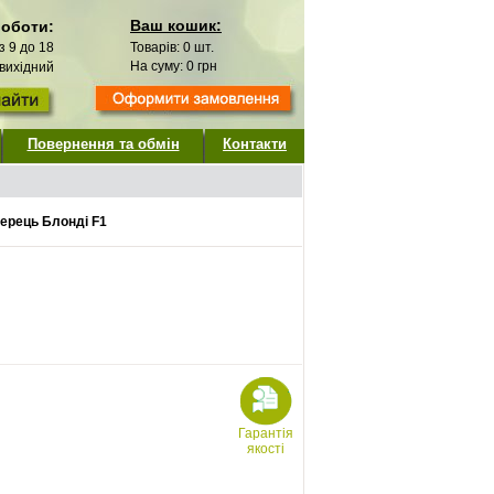
Ваш кошик:
роботи:
 з 9 до 18
Товарів:
0
шт.
На суму:
0
грн
 вихідний
Повернення та обмін
Контакти
ерець Блонді F1
Гарантія
якості