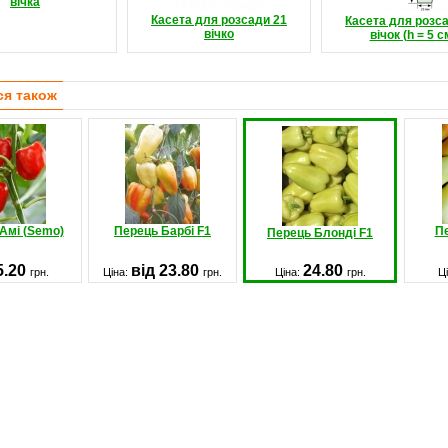
вічка
Касета для розсади 21
Касета для розс
вічко
вічок (h = 5 с
ся також
Амі (Semo)
Перець Барбі F1
П
Перець Блонді F1
5.20
від 23.80
24.80
грн.
Ціна:
грн.
Ціна:
грн.
Ц