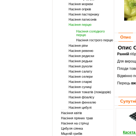
Насіння моркви
Насіння огірків
Насіння пастернаку
Насіння патисонів
Насіння перцю
Насіння солодкого
перцю
Опис
Насіння гострого перцю
Насіння ріпи
Опис С
Насіння ревеню
Ранній
гіб
Насіння редиски
Насіння редьки
Для вирощу
Насіння руколи
Плоди товс
Насіння салату
Відмінно п
Насіння селери
Насіння спаржі
Перець
вж
Насіння суниці
Насіння томатів (помідорів)
Насіння фізалісу
Супутн
Насіння фенхелю
Насіння цибулі
Насіння квітів
Насіння пряних трав
Насіння на стрічці
Цибуля сіянка
Касета
Міцелій грибів