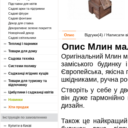
Підставки для квітів
Садові арки та підтримки
Садові фігури
Садові фонтани
Декор для ставка
Декоративне зелене покриття
Новорічний декор
Опис
Відгуки(
4
) / Написати в
Садові світильники
Опис Млин ма
Теплиці і парники
Товари для дому
Оригінальний Млин м
Садова техніка
заміського будинку 
Системи поливу
Європейська, якісна 
Саджанці ягідних кущів
шкідниками, ручна ро
Товари для туризму та
відпочинку
Створіть у себе у дв
Цибулини і саджанці квітів
він дуже гармонійно
Новинки
дизайн.
Хіти продаж
Інструкція по замовленню
Також це найкращий 
Купити в Києві