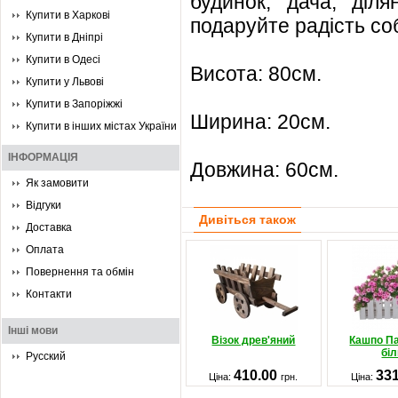
будинок, дача, діля
Купити в Харкові
подаруйте радість соб
Купити в Дніпрі
Купити в Одесі
Висота: 80см.
Купити у Львові
Купити в Запоріжжі
Ширина: 20см.
Купити в інших містах України
ІНФОРМАЦІЯ
Довжина: 60см.
Як замовити
Відгуки
Дивіться також
Доставка
Оплата
Повернення та обмін
Контакти
Інші мови
Візок древ'яний
Кашпо П
бі
Русский
410.00
33
Ціна:
грн.
Ціна: