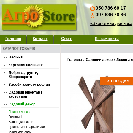
050 786 69 17
097 636 78 86
«Зворотний дзвінок»
Головна
Каталог
Статті
Як замовити
КАТАЛОГ ТОВАРІВ
Насіння
Головна
/
Садовий декор
/
Декор з 
Картопля насіннєва
Добрива, грунти,
біопрепарати
ХІТ ПРОДАЖ
Засоби захисту рослин
Садовий інвентар і
аксесуари
Садовий декор
Декор з дерева
Годівниці
Кашпо для квітів
Декоративні парканчики
Меблі для саду