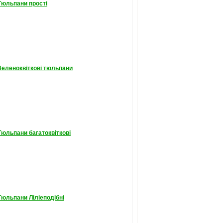
Тюльпани прості
Зеленоквіткові тюльпани
Тюльпани багатоквіткові
Тюльпани Ліліеподібні