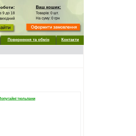
Ваш кошик:
роботи:
 з 9 до 18
Товарів:
0
шт.
На суму:
0
грн
 вихідний
Повернення та обмін
Контакти
Попугайні тюльпани