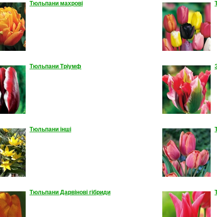
Тюльпани махрові
Тюльпани Тріумф
Тюльпани інші
Тюльпани Дарвінові гібриди