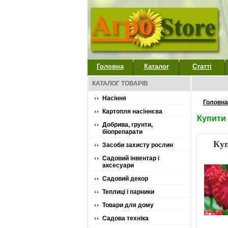
Головна
Каталог
Статті
КАТАЛОГ ТОВАРІВ
Насіння
Головна
Картопля насіннєва
Купити
Добрива, грунти,
біопрепарати
Куп
Засоби захисту рослин
Садовий інвентар і
аксесуари
Садовий декор
Теплиці і парники
Товари для дому
Садова техніка