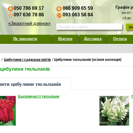
Графік 
050 786 69 17
066 909 65 59
пн-пт:
097 636 78 86
093 063 58 84
сб,вс:
«Зворотний дзвінок»
Як замовити
Відгуки
Доставка
Оплата
/
Цибулини і саджанці квітів
/
Цибулини тюльпанів (осіння колекція)
 цибулини тюльпанів
ити цибулини тюльпанів
Бахромчасті тюльпани