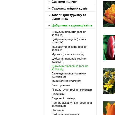
Системи поливу
Саджанці ягідних кущів
Товари для туризму та
відпочинку
Цибулини і саджанці квітів
Цибулини гіацинтів (осіння
колекція)
Цибулини крокусів (осіння
колекція)
Інші цибулини квітів (осіння
колекція)
Мускарі (осіння колекція)
Цибулини нарцисів (осіння
колекція)
Цибулини тюльпанів (осіння
колекція)
Саженцы пионов (осенняя
коллекция)
Іриси (осіння колекція)
Багаторічники
Гіппеаструми (осіння колекція)
Лілейники
Саджанці троянди
Прочие луковичные (весенняя
коллекция)
Жоржини
Цибулини гладіолусів