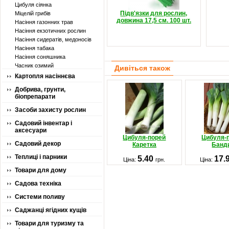
Цибуля сіянка
Підв'язки для рослин,
Міцелій грибів
довжина 17,5 см. 100 шт.
Насіння газонних трав
Насіння екзотичних рослин
Насіння сидератів, медоносів
Насіння табака
Насіння соняшника
Часник озимий
Дивіться також
Картопля насіннєва
Добрива, грунти,
біопрепарати
Засоби захисту рослин
Садовий інвентар і
аксесуари
Цибуля-порей
Цибуля-
Садовий декор
Каретка
Банд
Теплиці і парники
5.40
17.
Ціна:
грн.
Ціна:
Товари для дому
Садова техніка
Системи поливу
Саджанці ягідних кущів
Товари для туризму та