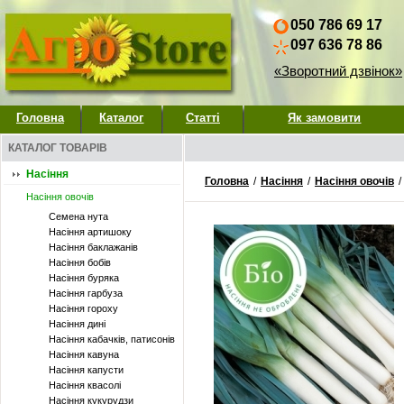
050 786 69 17
097 636 78 86
«Зворотний дзвінок»
Головна
Каталог
Статті
Як замовити
КАТАЛОГ ТОВАРІВ
Насіння
Головна
/
Насіння
/
Насіння овочів
/
Насіння овочів
Семена нута
Насіння артишоку
Насіння баклажанів
Насіння бобів
Насіння буряка
Насіння гарбуза
Насіння гороху
Насіння дині
Насіння кабачків, патисонів
Насіння кавуна
Насіння капусти
Насіння квасолі
Насіння кукурудзи