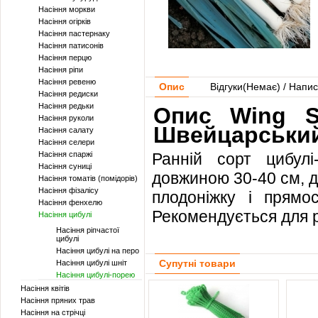
Насіння моркви
Насіння огірків
Насіння пастернаку
Насіння патисонів
Насіння перцю
Насіння ріпи
Насіння ревеню
Опис
Відгуки(
Немає
) / Напис
Насіння редиски
Насіння редьки
Опис Wing Se
Насіння руколи
Швейцарський 
Насіння салату
Насіння селери
Насіння спаржі
Ранній сорт цибулі
Насіння суниці
довжиною 30-40 см, ді
Насіння томатів (помідорів)
Насіння фізалісу
плодоніжку і прямо
Насіння фенхелю
Рекомендується для ре
Насіння цибулі
Насіння ріпчастої
цибулі
Насіння цибулі на перо
Супутні товари
Насіння цибулі шніт
Насіння цибулі-порею
Насіння квітів
Насіння пряних трав
Насіння на стрічці