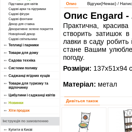
Опис
Відгуки(
Немає
) / Напис
Підставки для квітів
Садові арки та підтримки
Опис Engard -
Садові фігури
Садові фонтани
Практична, красива
Декор для ставка
Декоративне зелене покриття
створить затишок в 
Новорічний декор
Садові світильники
лавки в саду робить 
Теплиці і парники
стане Вашим улюблен
Товари для дому
погоду.
Садова техніка
Розміри:
137х51х94 
Системи поливу
Саджанці ягідних кущів
Матеріал:
метал
Товари для туризму та
відпочинку
Цибулини і саджанці квітів
Дивіться також
Новинки
Хіти продаж
Інструкція по замовленню
Купити в Києві