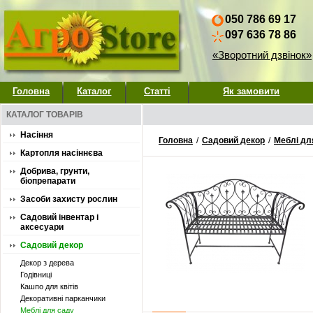
050 786 69 17
097 636 78 86
«Зворотний дзвінок»
Головна
Каталог
Статті
Як замовити
КАТАЛОГ ТОВАРІВ
Насіння
Головна
/
Садовий декор
/
Меблі дл
Картопля насіннєва
Добрива, грунти,
біопрепарати
Засоби захисту рослин
Садовий інвентар і
аксесуари
Садовий декор
Декор з дерева
Годівниці
Кашпо для квітів
Декоративні парканчики
Меблі для саду