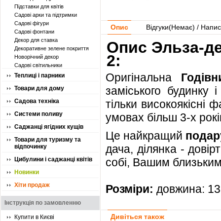
Підставки для квітів
Садові арки та підтримки
Садові фігури
Опис
Відгуки(
Немає
) / Напис
Садові фонтани
Декор для ставка
Опис Эльза-де
Декоративне зелене покриття
2:
Новорічний декор
Садові світильники
Оригінальна
Годів
Теплиці і парники
заміського будинку і
Товари для дому
Садова техніка
тільки високоякісні ф
Системи поливу
умовах більш 3-х рокі
Саджанці ягідних кущів
Це найкращий
подар
Товари для туризму та
дача, ділянка - довір
відпочинку
Цибулини і саджанці квітів
собі, Вашим близьким,
Новинки
Хіти продаж
Розміри:
довжина: 13
Інструкція по замовленню
Дивіться також
Купити в Києві