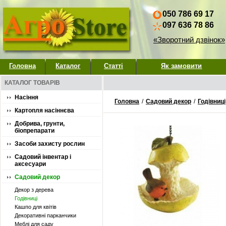
050 786 69 17
097 636 78 86
«Зворотний дзвінок»
Головна
Каталог
Статті
Як замовити
КАТАЛОГ ТОВАРІВ
Насіння
Головна
/
Садовий декор
/
Годівниці
Картопля насіннєва
Добрива, грунти,
біопрепарати
Засоби захисту рослин
Садовий інвентар і
аксесуари
Садовий декор
Декор з дерева
Годівниці
Кашпо для квітів
Декоративні парканчики
Меблі для саду